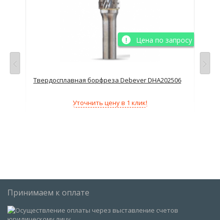
просу
Цена по запросу
Твердосплавная борфреза Debever DHA202506
Тве
Уточнить цену в 1 клик!
Принимаем к оплате