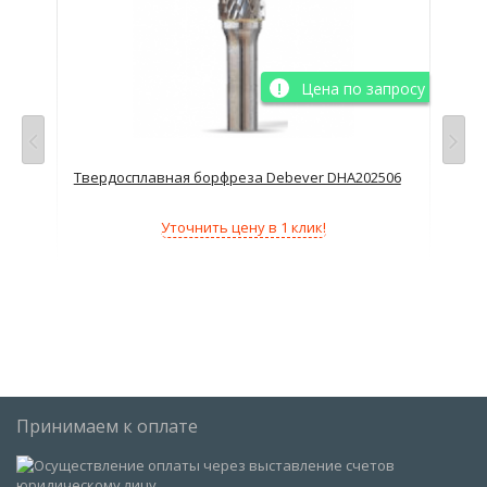
просу
Цена по запросу
Твердосплавная борфреза Debever DHA202506
Тве
Уточнить цену в 1 клик!
Принимаем к оплате