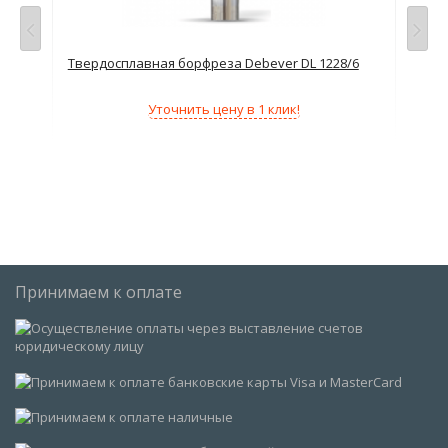
6
Твердосплавная борфреза Debever DL 1228/6
Тве
Уточнить цену в 1 клик!
Принимаем к оплате