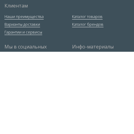
Клиентам
Наши преимущества
Каталог товаров
Варианты доставки
Каталог брендов
Гарантии и сервисы
Мы в социальных
Инфо-материалы
сетях
Ответы экспертов
Статьи
Руководство по РДС
Контакты
Москва
,
ул. 1-я Рыбинская, 1, строение 3
+7 (495) 663-72-84
Санкт-Петербург
,
Софийская ул., д.8к3Д
+7 (812) 309-38-95