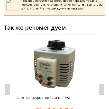
Продавец оставляет за собой право передать товар с
несущественными отклонениями от описания, данного на
сайте. Уточняйте информацию у менеджера.
Так же рекомендуем
просу
Автотрансформатор Ресанта ТР/2
Авт
Уточнить цену в 1 клик!