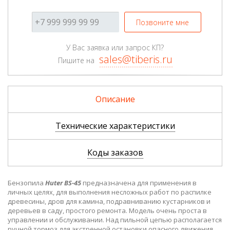
Позвоните мне
У Вас заявка или запрос КП?
sales@tiberis.ru
Пишите на
Описание
Технические характеристики
Коды заказов
Бензопила
Huter BS-45
предназначена для применения в
личных целях, для выполнения несложных работ по распилке
древесины, дров для камина, подравниванию кустарников и
деревьев в саду, простого ремонта. Модель очень проста в
управлении и обслуживании. Над пильной цепью располагается
ручной тормоз для экстренной остановки опасного движения.