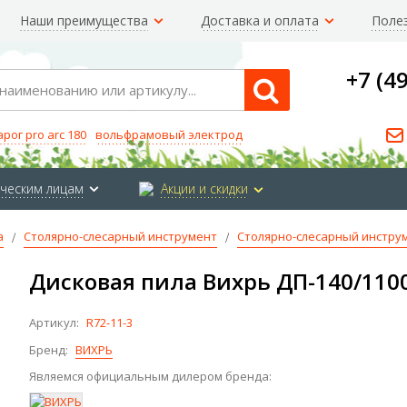
Наши преимущества
Доставка и оплата
Поле
+7 (4
Search
арог pro arc 180
вольфрамовый электрод
ческим лицам
Акции и скидки
а
Столярно-слесарный инструмент
Столярно-слесарный инстру
Дисковая пила Вихрь ДП-140/110
Артикул:
R72-11-3
Бренд:
ВИХРЬ
Являемся официальным дилером бренда: