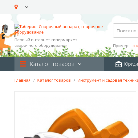
Skip
to
Content
Search
Первый интернет-гипермаркет
сварочного оборудования
Пример:
св
Каталог товаров
Юриди
Главная
Каталог товаров
Инструмент и садовая техник