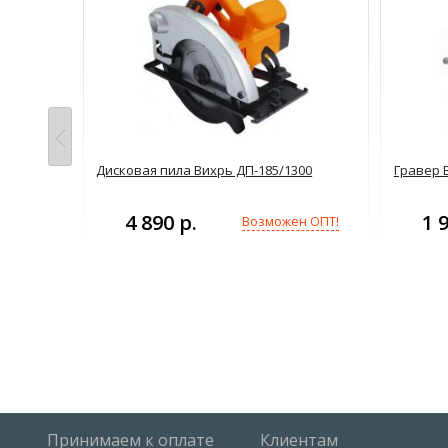
ь
Дисковая пила Вихрь ДП-185/1300
Гравер В
4 890 р.
1 
Возможен ОПТ!
н ОПТ!
Принимаем к оплате
Клиентам