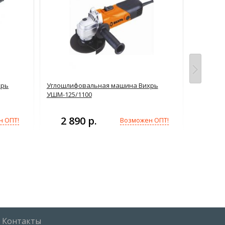
хрь
Углошлифовальная машина Вихрь
Дисковая
УШМ-125/1100
4 7
2 890 р.
н ОПТ!
Возможен ОПТ!
Контакты