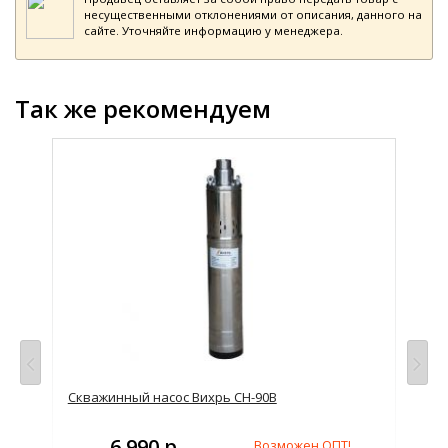
несущественными отклонениями от описания, данного на
сайте. Уточняйте информацию у менеджера.
Так же рекомендуем
Скважинный насос Вихрь СН-90В
Тер
6 990 р.
Возможен ОПТ!