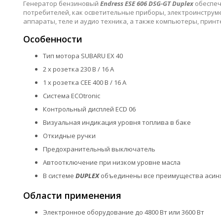
Генератор бензиновый
Endress ESE 606 DSG-GT Duplex
обеспеч
потребителей, как осветительные приборы, электроинструме
аппараты, теле и аудио техника, а также компьютеры, принте
Особенности
Тип мотора SUBARU EX 40
2 x розетка 230 В / 16 A
1 х розетка CEE 400 В / 16 А
Система ECOtronic
Контрольный дисплей ECD 06
Визуальная индикация уровня топлива в баке
Откидные ручки
Предохранительный выключатель
Автоотключение при низком уровне масла
В системе
DUPLEX
объединены все преимущества асинх
Области применения
Электронное оборудование до 4800 Вт или 3600 Вт