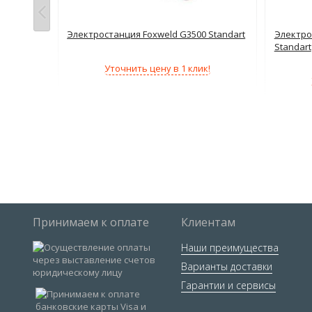
о запросу
22KSE
Электростанция Foxweld G3500 Standart
Электро
Standart
!
Уточнить цену в 1 клик!
Принимаем к оплате
Клиентам
Наши преимущества
Варианты доставки
Гарантии и сервисы