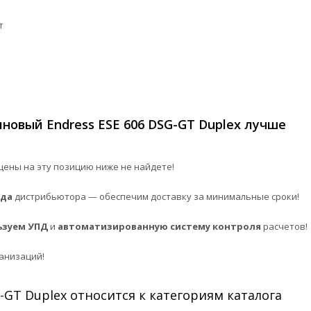
т
новый Endress ESE 606 DSG-GT Duplex лучше
цены на эту позицию ниже не найдете!
ада
дистрибьютора — обеспечим доставку за минимальные сроки!
ьзуем УПД
и
автоматизированную систему контроля
расчетов!
анизаций!
-GT Duplex относится к категориям каталога