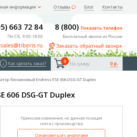
зная информация
Отзывы
Блог
Контакты
95) 663 72 84
8 (800)
Показать телефон
Пн-Сб, 9:00-18:00
Бесплатный звонок из России
sales@tiberis.ru
Заказать обратный звонок
0
0 р.
i
Как сделать заказ?
На сумму:
атор бензиновый Endress ESE 606 DSG-GT Duplex
E 606 DSG-GT Duplex
Приносим извинения, но данная позиция
снята с производства
Ознакомиться с аналогами