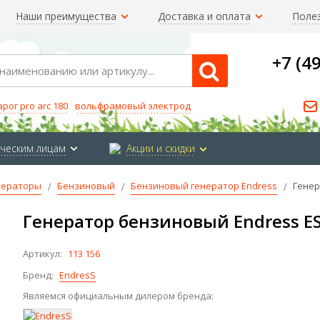
Наши преимущества
Доставка и оплата
Поле
+7 (4
Search
арог pro arc 180
вольфрамовый электрод
ческим лицам
Акции и скидки
нераторы
Бензиновый
Бензиновый генератор Endress
Генер
Генератор бензиновый Endress ES
Артикул:
113 156
Бренд:
EndresS
Являемся официальным дилером бренда: