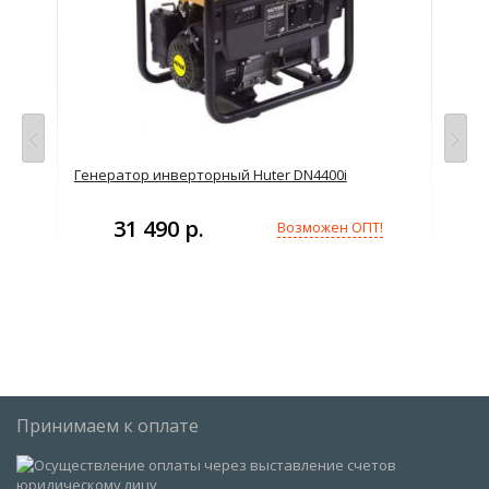
Генератор инверторный Huter DN4400i
Ген
31 490 р.
Возможен ОПТ!
Принимаем к оплате