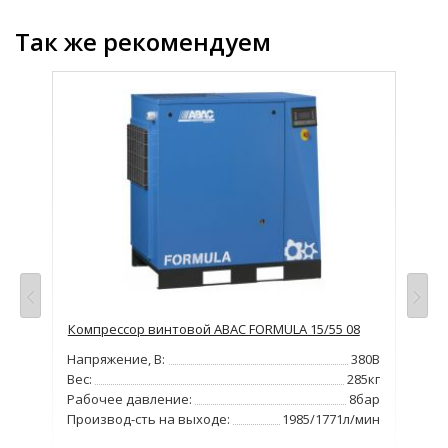
Так же рекомендуем
Компрессор винтовой ABAC FORMULA 15/55 08
Ком
380В
Напряжение, В:
380В
Нап
75кг
Вес:
285кг
Вес
бар
Рабочее давление:
8бар
Раб
/мин
Производ-сть на выходе:
1985/1771л/мин
Про