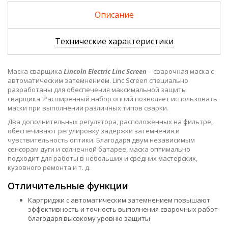
4 260 р.
9 
Описание
Технические характеристики
Маска сварщика
Lincoln Electric Linc Screen
– сварочная маска с
автоматическим затемнением. Linc Screen специально
разработаны для обеспечения максимальной защиты
сварщика. Расширенный набор опций позволяет использовать
маски при выполнении различных типов сварки.
Два дополнительных регулятора, расположенных на фильтре,
обеспечивают регулировку задержки затемнения и
чувствительность оптики. Благодаря двум независимым
сенсорам дуги и солнечной батарее, маска оптимально
подходит для работы в небольших и средних мастерских,
кузовного ремонта и т. д.
Отличительные функции
Картриджи с автоматическим затемнением повышают
эффективность и точность выполнения сварочных работ
благодаря высокому уровню защиты