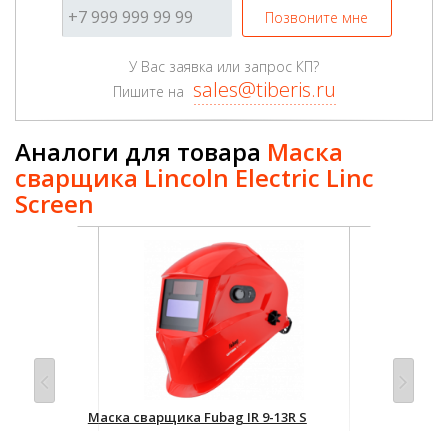
Позвоните мне
У Вас заявка или запрос КП?
sales@tiberis.ru
Пишите на
Аналоги для товара
Маска
сварщика Lincoln Electric Linc
Screen
 AS-
Маска сварщика Fubag IR 9-13R S
Мас