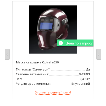
Цена по запросу
Маска сварщика Optrel e650
Мас
Да
Тип маски "Хамелеон":
Да
Тип
3DIN
Степень затемнения:
9-13DIN
Сте
5мм
Вес:
0,490кг
Вес
ний
Регулятор затемнения:
Внутренний
Рег
Уточнить цену в 1 клик!