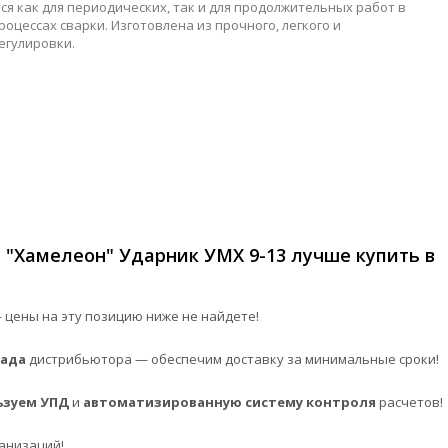
 как для периодических, так и для продолжительных работ в
цессах сварки. Изготовлена из прочного, легкого и
егулировки.
 "Хамелеон" Ударник УМХ 9-13 лучше купить в
цены на эту позицию ниже не найдете!
лада
дистрибьютора — обеспечим доставку за минимальные сроки!
ьзуем УПД
и
автоматизированную систему контроля
расчетов!
анизаций!