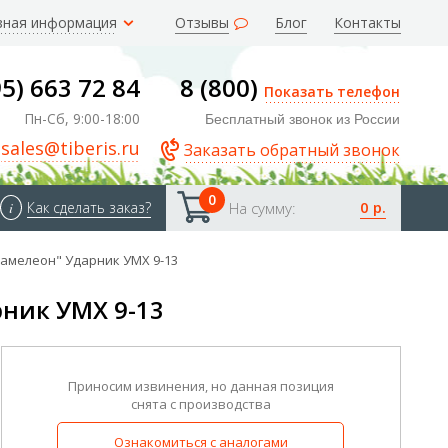
зная информация
Отзывы
Блог
Контакты
95) 663 72 84
8 (800)
Показать телефон
Пн-Сб, 9:00-18:00
Бесплатный звонок из России
sales@tiberis.ru
Заказать обратный звонок
0
0 р.
i
Как сделать заказ?
На сумму:
амелеон" Ударник УМХ 9-13
ник УМХ 9-13
Приносим извинения, но данная позиция
снята с производства
Ознакомиться с аналогами