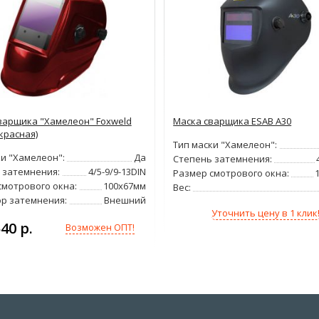
варщика "Хамелеон" Foxweld
Маска сварщика ESAB A30
красная)
Тип маски "Хамелеон":
ки "Хамелеон":
Да
Степень затемнения:
 затемнения:
4/5-9/9-13DIN
Размер смотрового окна:
смотрового окна:
100х67мм
Вес:
ор затемнения:
Внешний
Уточнить цену в 1 клик
540 р.
Возможен ОПТ!