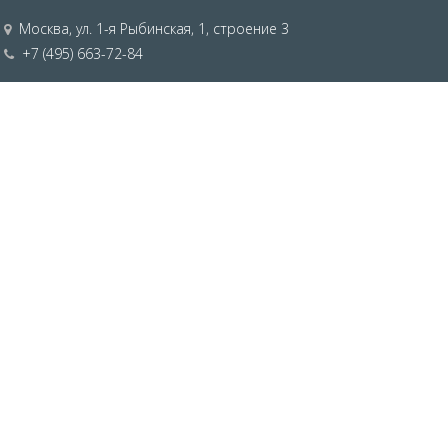
Москва
,
ул. 1-я Рыбинская, 1, строение 3
+7 (495) 663-72-84
Санкт-Петербург
,
Софийская ул., д.8к3Д
+7 (812) 309-38-95
sales@tiberis.ru