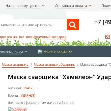
Наши преимущества
Доставка и оплата
Поле
+7 (4
Search
арог pro arc 180
вольфрамовый электрод
ческим лицам
Акции и скидки
Маска сварщика
Маска сварщика Ударник
Маска сварщика "Х
Маска сварщика "Хамелеон" Удар
Артикул:
39417
Бренд:
УДАРНИК
Являемся официальным дилером бренда: