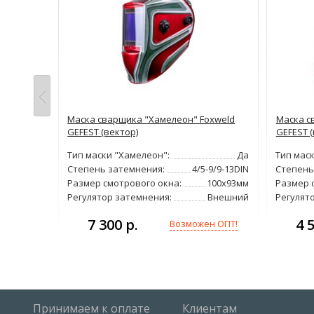
ora SUN-9
Маска сварщика "Хамелеон" Foxweld
Маска с
GEFEST (вектор)
GEFEST (
Да
Тип маски "Хамелеон":
Да
Тип мас
-8/9-13DIN
Степень затемнения:
4/5-9/9-13DIN
Степень
0,5кг
Размер смотрового окна:
100х93мм
Размер 
Регулятор затемнения:
Внешний
Регулят
н ОПТ!
7 300 р.
4 
Возможен ОПТ!
Принимаем к оплате
Клиентам