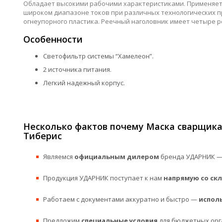
Обладает высокими рабочими характеристиками. Применяется
широком диапазоне токов при различных технологических про
огнеупорного пластика. Реечный наголовник имеет четыре р
Особенности
Светофильтр системы “Хамелеон”.
2 источника питания.
Легкий надежный корпус.
Несколько фактов почему Маска сварщика
Тиберис
Являемся
официальным дилером
бренда УДАРНИК — 
Продукция УДАРНИК поступает к нам
напрямую со ск
Работаем с документами аккуратно и быстро —
испол
Предложим
специальные условия
для бюджетных орг