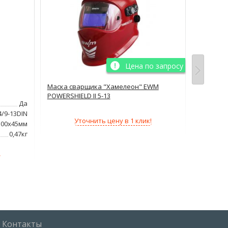
Цена по запросу
Маска сварщика "Хамелеон" EWM
Маска св
POWERSHIELD II 5-13
Да
Тип маск
4/9-13DIN
Степень
Уточнить цену в 1 клик!
100x45мм
Размер с
0,47кг
Вес:
!
Контакты