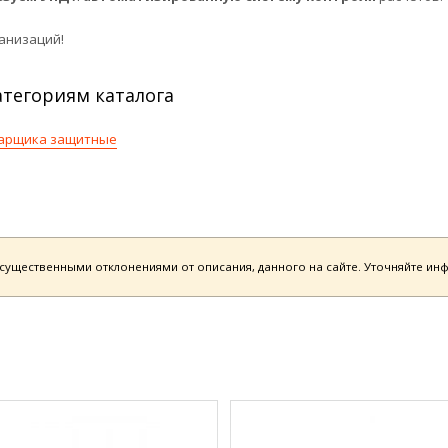
анизаций!
тегориям каталога
варщика защитные
есущественными отклонениями от описания, данного на сайте. Уточняйте и