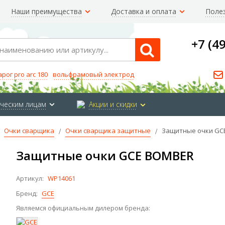
Наши преимущества
Доставка и оплата
Поле
+7 (4
Search
арог pro arc 180
вольфрамовый электрод
ческим лицам
Акции и скидки
Очки сварщика
Очки сварщика защитные
Защитные очки GC
Защитные очки GCE BOMBER
Артикул:
WP14061
Бренд:
GCE
Являемся официальным дилером бренда: