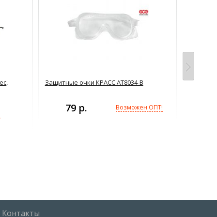
ec,
Защитные очки КРАСС АТ8034-В
Очки газ
79 р.
Возможен ОПТ!
!
Контакты