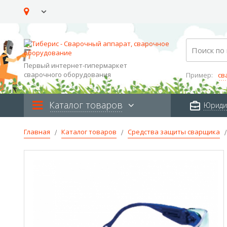
Skip
to
Content
Search
Первый интернет-гипермаркет
сварочного оборудования
Пример:
св
Каталог товаров
Юриди
Главная
Каталог товаров
Средства защиты сварщика