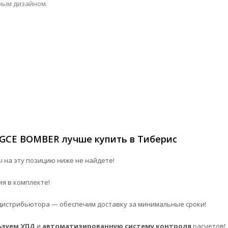
ным дизайном.
GCE BOMBER лучше купить в Тиберис
 на эту позицию ниже не найдете!
я в комплекте!
истрибьютора — обеспечим доставку за минимальные сроки!
ьзуем УПД
и
автоматизированную систему контроля
расчетов!