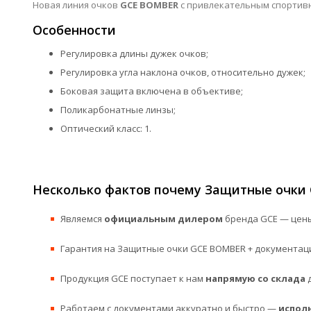
Новая линия очков
GCE BOMBER
с привлекательным спортив
Особенности
Регулировка длины дужек очков;
Регулировка угла наклона очков, относительно дужек;
Боковая защита включена в объективе;
Поликарбонатные линзы;
Оптический класс: 1.
Несколько фактов почему Защитные очки 
Являемся
официальным дилером
бренда GCE — цены
Гарантия на Защитные очки GCE BOMBER + документаци
Продукция GCE поступает к нам
напрямую со склада
д
Работаем с документами аккуратно и быстро —
испол