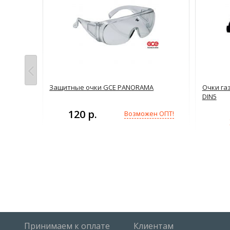
(3Н-56)
Защитные очки GCE PANORAMA
Очки га
DIN5
120 р.
н ОПТ!
Возможен ОПТ!
Принимаем к оплате
Клиентам