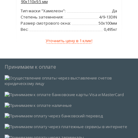
90х110х9.5 мм
Вес
Да
Тип маски "Хамелеон":
Да
3DIN
Степень затемнения:
4/9-13DIN
,5кг
Размер смотрового окна:
50x100мм
Вес:
0,495кг
Уточнить цену в 1 клик!
Принимаем к оплате