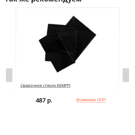
просу
Сварочное стекло KEMPPI
Сте
487 р.
Возможен ОПТ!