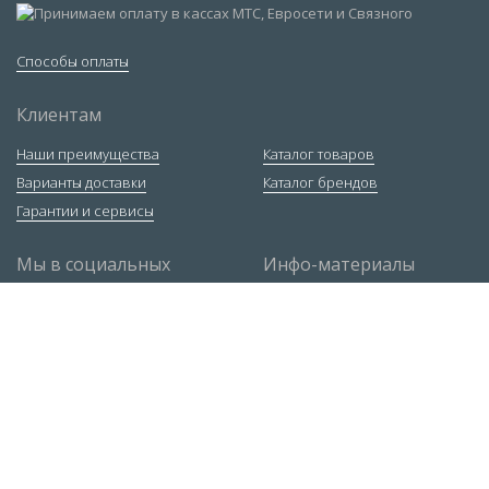
Способы оплаты
Клиентам
Наши преимущества
Каталог товаров
Варианты доставки
Каталог брендов
Гарантии и сервисы
Мы в социальных
Инфо-материалы
сетях
Ответы экспертов
Статьи
Руководство по РДС
Контакты
Москва
,
ул. 1-я Рыбинская, 1, строение 3
+7 (495) 663-72-84