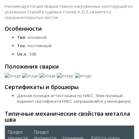
Рекомендуется для сварки тяжело нагруженных конструкций из
указанных сталей и судовых сталей A, D, Е квалитета,
гальванопокрытых листов.
Особенности
Тип:
основной
Ток:
постоянный
Ux.x.
: 50B
Положения сварки
Сертификаты и брошюры
Данная позиция аттестована по НАКС. Электронный
вариант сертификата НАКС запрашивайте у менеджера.
Типичные механические свойства металла
шва
Предел
Предел
текучести
прочности
Удлинение
Работа удара