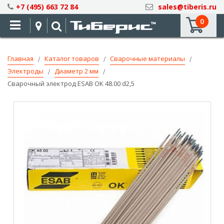
Skip
+7 (495) 663 72 84
sales@tiberis.ru
to
0
Content
Главная
Каталог товаров
Сварочные материалы
Электроды
Диаметр 2 мм
Сварочный электрод ESAB OK 48.00 d2,5