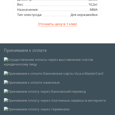
18кг
Вес:
10,2кг
Вес
ММА
Назначение:
ММА
На
алей
Тип электрода:
Для нержавейки
Тип
Уточнить цену в 1 клик!
Принимаем к оплате