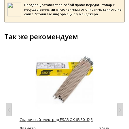
Продавец оставляет за собой право передать товар с
несущественными отклонениями от описания, данного на
сайте. Уточняйте информацию у менеджера.
Так же рекомендуем
Сварочный электрод ESAB OK 63.30 d2,5
Сва
,0мм
Диаметр:
2,5мм
Диа