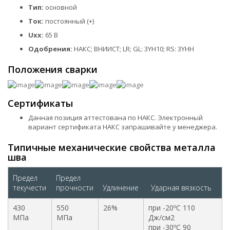
Тип:
основной
Ток:
постоянный (+)
Uxx:
65 В
Одобрения:
НАКС; ВНИИСТ; LR; GL: 3YH10; RS: 3YHH
Положения сварки
Сертификаты
Данная позиция аттестована по НАКС. Электронный
вариант сертификата НАКС запрашивайте у менеджера.
Типичные механические свойства металла
шва
Предел
Предел
текучести
прочности
Удлинение
Ударная вязкость
430
550
26%
при -20
C 110
o
МПа
МПа
Дж/см2
при -30
C 90
o