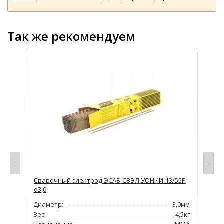
Так же рекомендуем
0
Сварочный электрод ЭСАБ-СВЭЛ УОНИИ-13/55Р
Сва
d3,0
,0мм
Диа
Диаметр:
3,0мм
G-AC
Вес
Вес:
4,5кг
йки
На