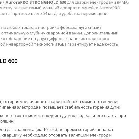
ния
AuroraPRO STRONGHOLD 630
для сварки электродами (MMA)
оинству оценит самый мощный аппарат в линейке AuroraPRO
ется при весе всего 54 кг. Для удобства перемещения
 на любых токах, а настройка форсажа дуги снизит
 и оптимальную глубину сварочной ванны. Дополнительный
е отображение на двух цифровых панелях сварочного
ной инверторной технологии IGBT гарантирует надежность
LD 600
та, которая увеличивает сварочный ток в момент отделения
липания электрода и повышает стабильность горения дуги;
пикового тока в момент поджига дуги для идеального старта при
толщин;
и для сварщика (ок. 10 сек.), во время которой, аппарат
, сварщику необходимо оторвать залипший электрод и