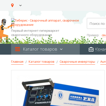
Skip
to
Content
Search
Первый интернет-гипермаркет
сварочного оборудования
Пример:
св
Каталог товаров
Юриди
Главная
Каталог товаров
Сварочные инверторы
Aur