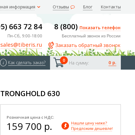
зная информация
Отзывы
Блог
Контакты
95) 663 72 84
8 (800)
Показать телефон
Пн-Сб, 9:00-18:00
Бесплатный звонок из России
sales@tiberis.ru
Заказать обратный звонок
0
0 р.
i
Как сделать заказ?
На сумму:
STRONGHOLD 630
Розничная цена с НДС:
159 700 р.
Нашли цену ниже? 
Предложим дешевле!