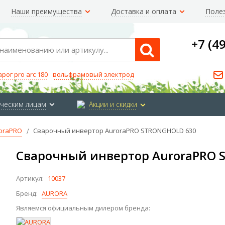
Наши преимущества
Доставка и оплата
Поле
+7 (4
Search
арог pro arc 180
вольфрамовый электрод
ческим лицам
Акции и скидки
oraPRO
Сварочный инвертор AuroraPRO STRONGHOLD 630
Сварочный инвертор AuroraPRO 
Артикул:
10037
Бренд:
AURORA
Являемся официальным дилером бренда: