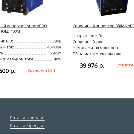
ый инвертор AuroraPRO
Сварочный инвертор BRIMA ARC
HOLD 400M
Напряжение, В:
ние, В:
380В
Сварочный ток:
ый ток:
40-400А
Номинальная мощность:
ь:
16,9кВт
ПВ на максимальном токе:
аксимальном токе:
40%
39 976 р.
Возможе
600 р.
Возможен ОПТ!
Каталог товаров
Каталог брендов