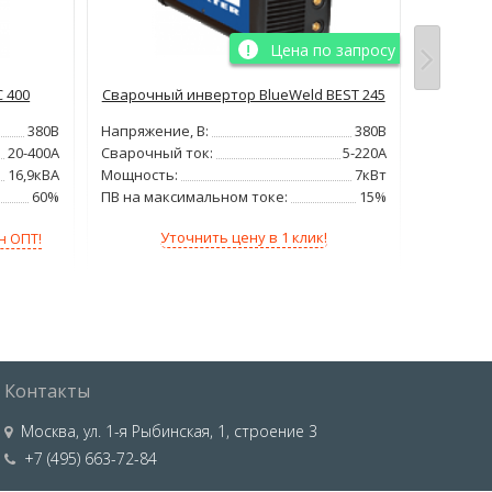
Цена по запросу
 400
Сварочный инвертор BlueWeld BEST 245
Сварочны
257D (380
380В
Напряжение, В:
380В
Напряжен
20-400А
Сварочный ток:
5-220А
Сварочн
16,9кВА
Мощность:
7кВт
Мощност
60%
ПВ на максимальном токе:
15%
ПВ на ма
Уточнить цену в 1 клик!
н ОПТ!
Контакты
Москва
,
ул. 1-я Рыбинская, 1, строение 3
+7 (495) 663-72-84