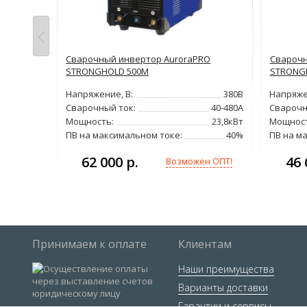
RO
Сварочный инвертор AuroraPRO
Сварочн
STRONGHOLD 500M
STRONG
380В
Напряжение, В:
380В
Напряже
40-315А
Сварочный ток:
40-480А
Сварочн
11кВт
Мощность:
23,8кВт
Мощност
40%
ПВ на максимальном токе:
40%
ПВ на м
62 000 р.
46 
н ОПТ!
Возможен ОПТ!
Принимаем к оплате
Клиентам
Наши преимущества
Варианты доставки
Гарантии и сервисы