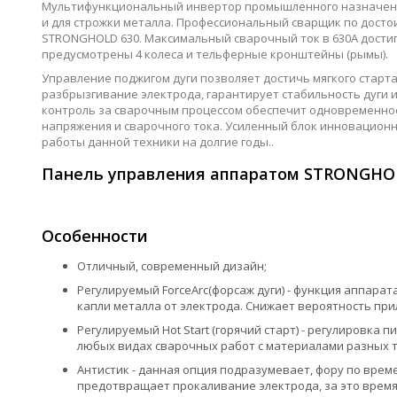
Мультифункциональный инвертор промышленного назначе
и для строжки металла. Профессиональный сварщик по дост
STRONGHOLD 630. Максимальный сварочный ток в 630А достига
предусмотрены 4 колеса и тельферные кронштейны (рымы).
Управление поджигом дуги позволяет достичь мягкого старта
разбрызгивание электрода, гарантирует стабильность дуги
контроль за сварочным процессом обеспечит одновременно
напряжения и сварочного тока. Усиленный блок инновацион
работы данной техники на долгие годы..
Панель управления аппаратом STRONGHO
Особенности
Отличный, современный дизайн;
Регулируемый ForceArc(форсаж дуги) - функция аппара
капли металла от электрода. Снижает вероятность при
Регулируемый Hot Start (горячий старт) - регулировка 
любых видах сварочных работ с материалами разных 
Антистик - данная опция подразумевает, фору по времен
предотвращает прокаливание электрода, за это время