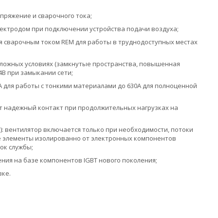
пряжение и сварочного тока;
лектродом при подключении устройства подачи воздуха;
 сварочным током REM для работы в труднодоступных местах
сложных условиях (замкнутые пространства, повышенная
4В при замыкании сети;
А для работы с тонкими материалами до 630А для полноценной
 надежный контакт при продолжительных нагрузках на
"): вентилятор включается только при необходимости, потоки
е элементы изолированно от электронных компонентов
ок службы;
ния на базе компонентов IGBT нового поколения;
вке.