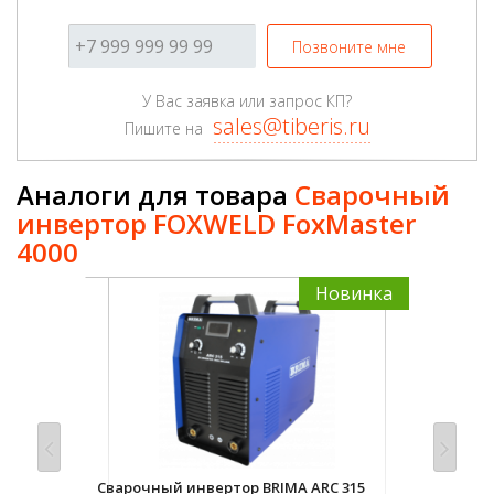
Позвоните мне
У Вас заявка или запрос КП?
sales@tiberis.ru
Пишите на
Аналоги для товара
Сварочный
инвертор FOXWELD FoxMaster
4000
Новинка
Сварочный инвертор BRIMA ARC 315
Сва