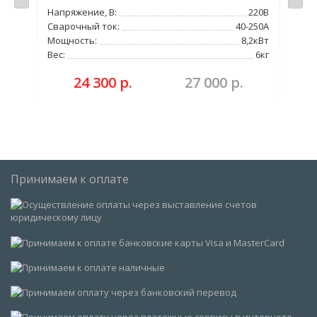
Напряжение, В:
220В
6
Сва
Сварочный ток:
40-250А
Нап
Мощность:
8,2кВт
220В
Сва
Вес:
6кг
200А
Мо
24 300 р.
27 000 р.
0кВт
Вес
35%
Принимаем к оплате