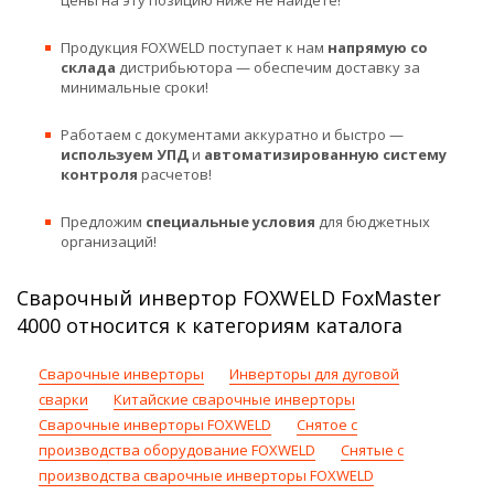
цены на эту позицию ниже не найдете!
Продукция FOXWELD поступает к нам
напрямую со
склада
дистрибьютора — обеспечим доставку за
минимальные сроки!
Работаем с документами аккуратно и быстро —
используем УПД
и
автоматизированную систему
контроля
расчетов!
Предложим
специальные условия
для бюджетных
организаций!
Сварочный инвертор FOXWELD FoxMaster
4000 относится к категориям каталога
Сварочные инверторы
Инверторы для дуговой
сварки
Китайские сварочные инверторы
Сварочные инверторы FOXWELD
Снятое с
производства оборудование FOXWELD
Снятые с
производства сварочные инверторы FOXWELD