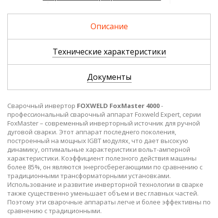
26 132 р.
39
Описание
Технические характеристики
Документы
Сварочный инвертор
FOXWELD FoxMaster 4000
-
профессиональный сварочный аппарат Foxweld Expert, серии
FoxMaster – современный инверторный источник для ручной
дуговой сварки. Этот аппарат последнего поколения,
построенный на мощных IGBT модулях, что дает высокую
динамику, оптимальные характеристики вольт-амперной
характеристики. Коэффициент полезного действия машины
более 85%, он являются энергосберегающими по сравнению с
традиционными трансформаторными установками.
Использование и развитие инверторной технологии в сварке
также существенно уменьшает объем и вес главных частей.
Поэтому эти сварочные аппараты легче и более эффективны по
сравнению с традиционными.