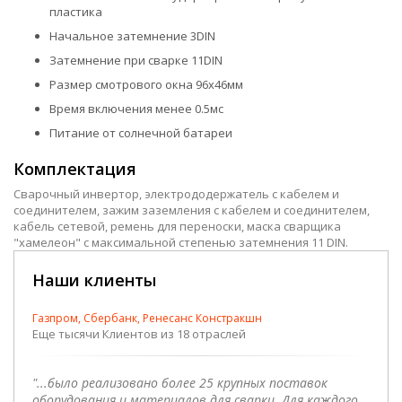
пластика
Начальное затемнение 3DIN
Затемнение при сварке 11DIN
Размер смотрового окна 96х46мм
Время включения менее 0.5мс
Питание от солнечной батареи
Комплектация
Сварочный инвертор, электрододержатель с кабелем и
соединителем, зажим заземления с кабелем и соединителем,
кабель сетевой, ремень для переноски, маска сварщика
"хамелеон" с максимальной степенью затемнения 11 DIN.
Наши клиенты
Газпром, Сбербанк, Ренесанс Констракшн
Еще тысячи Клиентов из 18 отраслей
"...было реализовано более 25 крупных поставок
оборудования и материалов для сварки. Для каждого