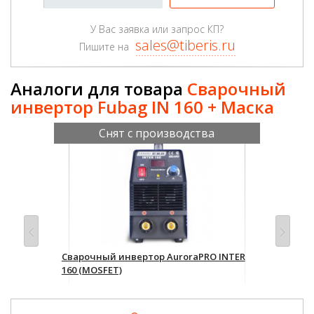
У Вас заявка или запрос КП?
sales@tiberis.ru
Пишите на
Аналоги для товара
Сварочный
инвертор Fubag IN 160 + Маска
Снят с производства
RC
Сварочный инвертор AuroraPRO INTER
Сва
160 (MOSFET)
BES
Уточнить цену и наличие
Уто