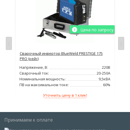
просу
Цена по запросу
1
Сварочный инвертор BlueWeld PRESTIGE 175
Сва
PRO (кейс)
220В
Нап
Напряжение, В:
220В
160А
Сва
Сварочный ток:
20-250А
кВА
Но
Номинальная мощность:
9,5кВА
00%
ПВ 
ПВ на максимальном токе:
60%
Уточнить цену в 1 клик!
Принимаем к оплате