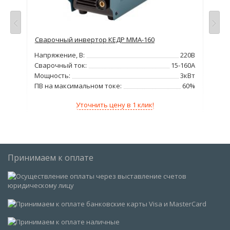
Сварочный инвертор КЕДР MMA-160
Св
Напряжение, В:
220В
Нап
380В
Сварочный ток:
15-160А
Сва
380А
Мощность:
3кВт
Мо
1кВА
ПВ на максимальном токе:
60%
ПВ 
60%
Уточнить цену в 1 клик!
Принимаем к оплате