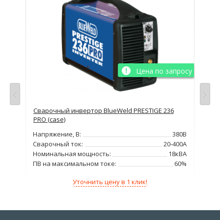
просу
Цена по запросу
Сварочный инвертор BlueWeld PRESTIGE 236
Св
PRO (case)
220В
Нап
Напряжение, В:
380В
200А
Сва
Сварочный ток:
20-400А
,0кг
Вес
Номинальная мощность:
18кВА
80%
ПВ 
ПВ на максимальном токе:
60%
Уточнить цену в 1 клик!