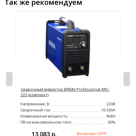
Так же рекомендуем
-
Сварочный инвертор BRIMA Professional ARC-
Сва
223 (комплект)
Нап
220В
Напряжение, В:
220В
Сва
230А
Сварочный ток:
10-200А
Но
4кВА
Номинальная мощность:
9кВА
ПВ 
60%
ПВ на максимальном токе:
60%
13 083 р.
Возможен ОПТ!