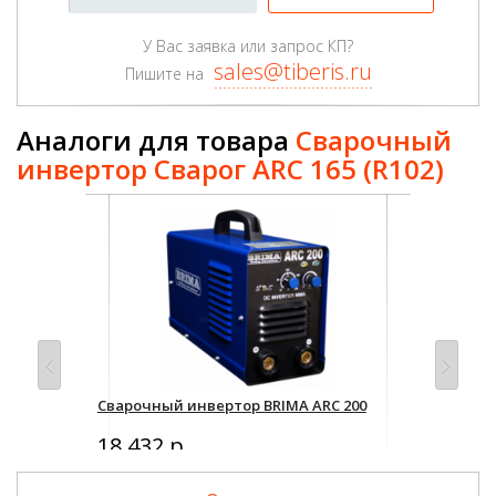
У Вас заявка или запрос КП?
sales@tiberis.ru
Пишите на
Аналоги для товара
Сварочный
инвертор Сварог ARC 165 (R102)
RC
Сварочный инвертор BRIMA ARC 200
Сва
18 432 р.
9 