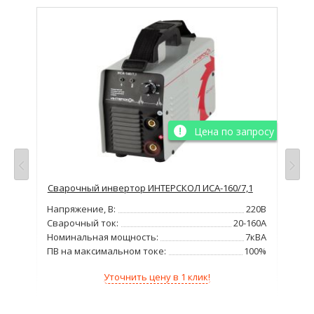
Цена по запросу
Сварочный инвертор ИНТЕРСКОЛ ИСА-160/7,1
Сва
220В
Напряжение, В:
220В
Нап
160А
Сварочный ток:
20-160А
Сва
4кВт
Номинальная мощность:
7кВА
Мо
35%
ПВ на максимальном токе:
100%
ПВ 
Уточнить цену в 1 клик!