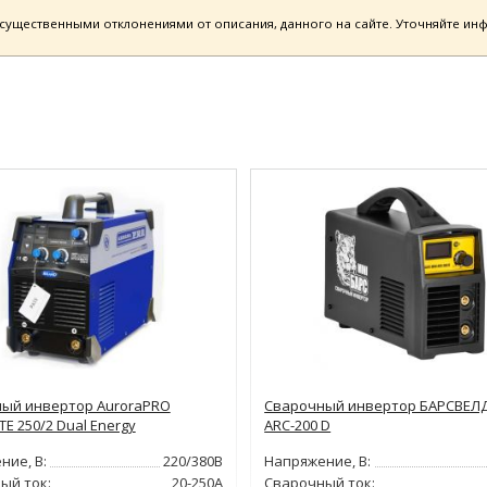
есущественными отклонениями от описания, данного на сайте. Уточняйте и
ый инвертор AuroraPRO
Сварочный инвертор БАРСВЕЛД
E 250/2 Dual Energy
ARC-200 D
ние, В:
220/380В
Напряжение, В:
ый ток:
20-250А
Сварочный ток: