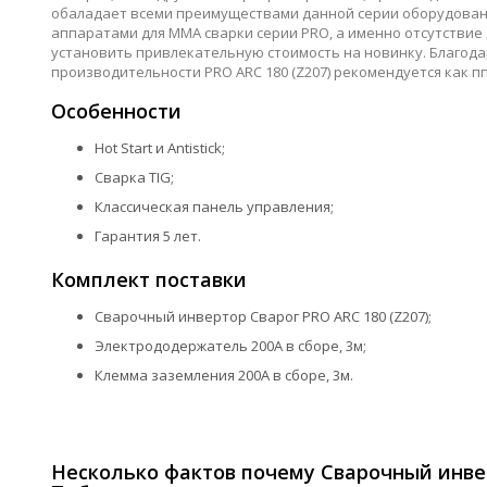
обаладает всеми преимуществами данной серии оборудовани
аппаратами для MMA сварки серии PRO, а именно отсутствие 
установить привлекательную стоимость на новинку. Благода
производительности PRO ARC 180 (Z207) рекомендуется как 
Особенности
Hot Start и Antistick;
Сварка TIG;
Классическая панель управления;
Гарантия 5 лет.
Комплект поставки
Сварочный инвертор Сварог PRO ARC 180 (Z207);
Электрододержатель 200А в сборе, 3м;
Клемма заземления 200А в сборе, 3м.
Несколько фактов почему Сварочный инвер