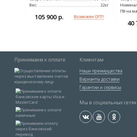
Вес:
22кг
Номинал
70%
ПВ на м
105 900 р.
Возможен ОПТ!
н ОПТ!
40 
Принимаем к оплате
Клиентам
Наши преимущества
Варианты доставки
Гарантии и сервисы
Мы в социальных сетях