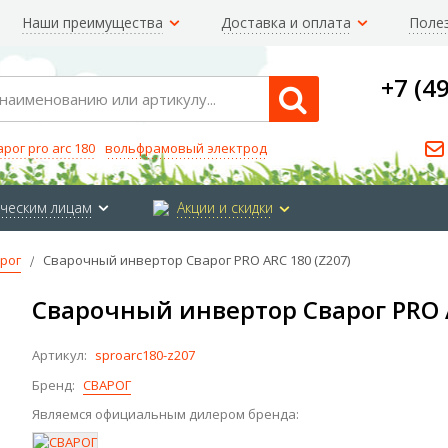
Наши преимущества
Доставка и оплата
Поле
+7 (4
Search
арог pro arc 180
вольфрамовый электрод
ческим лицам
Акции и скидки
рог
Сварочный инвертор Сварог PRO ARC 180 (Z207)
Сварочный инвертор Сварог PRO A
Артикул:
sproarc180-z207
Бренд:
СВАРОГ
Являемся официальным дилером бренда: