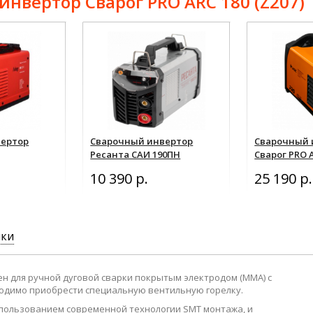
нвертор Сварог PRO ARC 180 (Z207)
вертор
Сварочный инвертор
Сварочный 
Ресанта САИ 190ПН
Сварог PRO A
10 390 р.
25 190 р.
ики
н для ручной дуговой сварки покрытым электродом (MMA) с
бходимо приобрести специальную вентильную горелку.
использованием современной технологии SMT монтажа, и