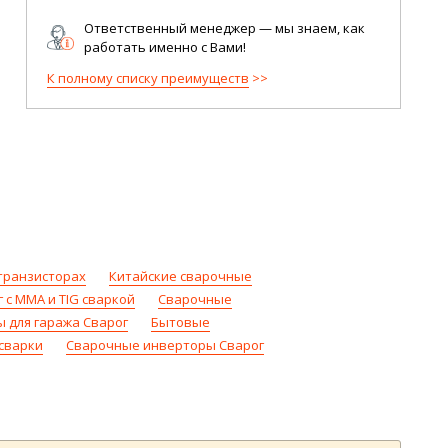
Ответственный менеджер — мы знаем, как
работать именно с Вами!
К полному списку преимуществ
транзисторах
Китайские сварочные
c MMA и TIG сваркой
Сварочные
 для гаража Сварог
Бытовые
сварки
Сварочные инверторы Сварог