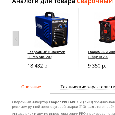
Аналоги для товара
Сварочный и
тор ПТК
Сварочный инвертор
Сварочный ин
20
BRIMA ARC 200
Fubag IR 200
18 432 р.
9 350 р.
наличие
Описание
Технические характерист
Сварочный инвертор
Сварог PRO ARC 180 (Z207)
предназначе
режимом ручной аргонодуговой сварки (TIG) - для этого нео
Аппарат, как и другие инверторы серии PRO, произведен с 