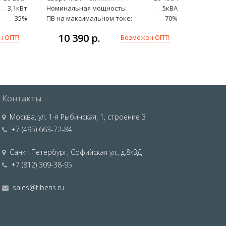
3,1кВт
Номинальная мощность:
5кВА
Мощност
35%
ПВ на максимальном токе:
70%
ПВ на ма
10 390 р.
н ОПТ!
Возможен ОПТ!
Контакты
Москва
,
ул. 1-я Рыбинская, 1, строение 3
+7 (495) 663-72-84
Санкт-Петербург
,
Софийская ул., д.8к3Д
+7 (812) 309-38-95
sales@tiberis.ru