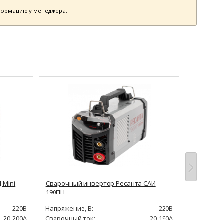
нформацию у менеджера.
 Mini
Сварочный инвертор Ресанта САИ
Сварочн
190ПН
ARC-180 
220В
Напряжение, В:
220В
Напряжен
20-200А
Сварочный ток:
20-190А
Сварочн