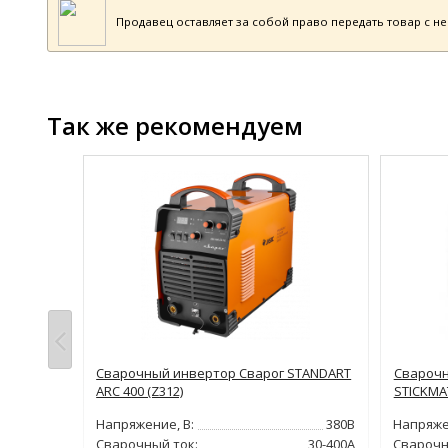
Продавец оставляет за собой право передать товар с н
Так же рекомендуем
САИ 315
Сварочный инвертор Сварог STANDART
Сварочн
ARC 400 (Z312)
STICKMAT
380В
Напряжение, В:
380В
Напряже
20-315А
Сварочный ток:
30-400А
Сварочн
15.6кг