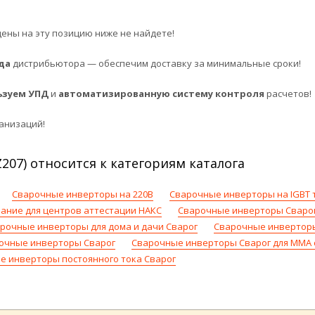
ены на эту позицию ниже не найдете!
да
дистрибьютора — обеспечим доставку за минимальные сроки!
ьзуем УПД
и
автоматизированную систему контроля
расчетов!
анизаций!
207) относится к категориям каталога
Сварочные инверторы на 220В
Сварочные инверторы на IGBT 
ание для центров аттестации НАКС
Сварочные инверторы Сварог 
рочные инверторы для дома и дачи Сварог
Сварочные инверторы
очные инверторы Сварог
Сварочные инверторы Сварог для MMA 
е инверторы постоянного тока Сварог