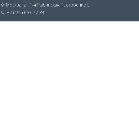
Москва
,
ул. 1-я Рыбинская, 1, строение 3
+7 (495) 663-72-84
Санкт-Петербург
,
Софийская ул., д.8к3Д
+7 (812) 309-38-95
sales@tiberis.ru