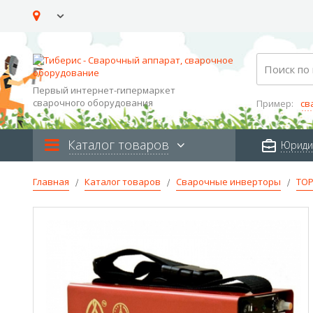
Skip
to
Content
Search
Первый интернет-гипермаркет
сварочного оборудования
Пример:
св
Каталог товаров
Юриди
Главная
Каталог товаров
Сварочные инверторы
ТО