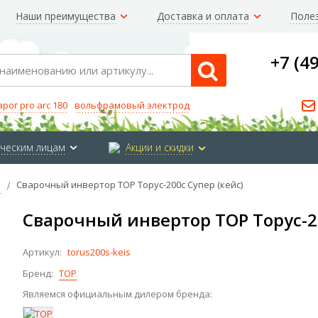
Наши преимущества
Доставка и оплата
Поле
+7 (4
Search
арог pro arc 180
вольфрамовый электрод
ческим лицам
Акции и скидки
Р
Сварочный инвертор ТОР Торус-200с Супер (кейс)
Сварочный инвертор ТОР Торус-20
Артикул:
torus200s-keis
Бренд:
ТОР
Являемся официальным дилером бренда: