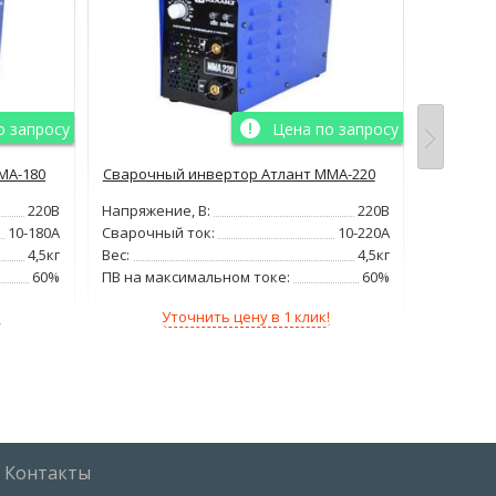
о запросу
Цена по запросу
МА-180
Сварочный инвертор Атлант ММА-220
Сварочн
220В
Напряжение, В:
220В
Напряжен
10-180А
Сварочный ток:
10-220А
Сварочн
4,5кг
Вес:
4,5кг
Вес:
60%
ПВ на максимальном токе:
60%
ПВ на ма
!
Уточнить цену в 1 клик!
Контакты