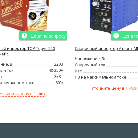
Цена по запросу
Цена п
ый инвертор ТОР Торус-250
Сварочный инвертор Атлант М
кейс)
Напряжение, В:
ние, В:
220В
Сварочный ток:
ый ток:
40-250А
Вес:
ь:
8кВт
ПВ на максимальном токе:
аксимальном токе:
60%
Уточнить цену в 1 клик
Уточнить цену в 1 клик!