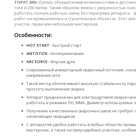
ТОРУС 200с
(Супер), обладая всеми возможностями и достои
токе в 200 Ампер. Таким образом, можно с уверенностью ска
работать полную рабочую смену без перегрева аппарата. 
работ на промышленных и строительных объектах. Этот аппа
участок, гараж или небольшая мастерская.
Особенности:
HOT START
- Быстрый старт
ANTISTICK
- Антиприлипание
ARC FORCE
- Форсаж дуги
Современный инверторный сварочный источник, осно
напряжения сети.
Такой метод обеспечивает высокую стабильность пара
простоту выполнения сварки.
Аппарат предназначен для электродуговой сварки низ
работать в режимах TIG, MMA. Диаметр используемых э
Получение качественных сварочных швов не требует о
начинающих сварщиков.
С аппаратом удобно работать в любых областях промыш
мастерских, а также на приусадебных участках, особен