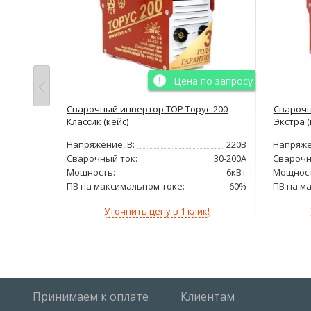
о запросу
Цена по запросу
роф-240
Сварочный инвертор ТОР Торус-200
Сварочн
Классик (кейс)
Экстра (
220В
Напряжение, В:
220В
Напряже
10-240А
Сварочный ток:
30-200А
Сварочн
6,0кг
Мощность:
6кВт
Мощност
100%
ПВ на максимальном токе:
60%
ПВ на м
!
Уточнить цену в 1 клик!
Принимаем к оплате
Клиентам