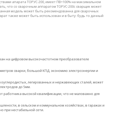
нствами апарата ТОРУС-200, имеет ПВ=100% на максимальном
зать, что со сварочным аппаратом ТОРУС-200с сварщик может
Данная модель может быть рекомендованна для сварочных
рат также может быть использован и в быту: будь то дачный
ван на цифровом высокочастотном преобразователе
метров сварки, большой КПД, экономию электроэнергии и
коуглеродистых, легированных и нержавеющих сталей, может
лектродов до 5мм.
т работника высокой квалификации, что не маловажно для
лености, в сельском и коммунальном хозяйствах, в гаражах и
но при нестабильной сети.