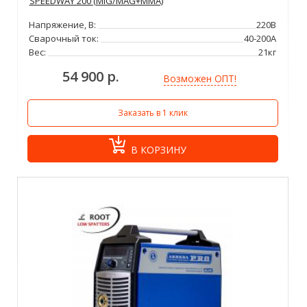
SPEEDWAY 200 (MIG/MAG+MMA)
Напряжение, В:
220В
Сварочный ток:
40-200А
Вес:
21кг
54 900 р.
Возможен ОПТ!
Заказать в 1 клик
В КОРЗИНУ