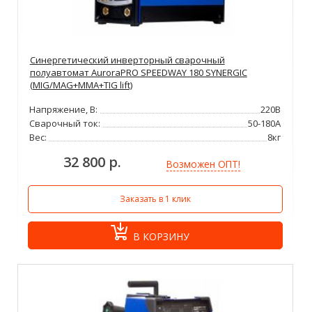
Синергетический инверторный сварочный
полуавтомат AuroraPRO SPEEDWAY 180 SYNERGIC
(MIG/MAG+MMA+TIG lift)
Напряжение, В:
220В
Сварочный ток:
50-180А
Вес:
8кг
32 800 р.
Возможен ОПТ!
Заказать в 1 клик
В КОРЗИНУ