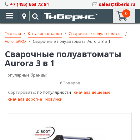
Skip
+7 (495) 663 72 84
sales@tiberis.ru
to
0
Content
Главная
Каталог товаров
Сварочные полуавтоматы
AuroraPRO
Сварочные полуавтоматы Aurora 3 в 1
Сварочные полуавтоматы
Aurora 3 в 1
Популярные бренды:
6
Товаров
Сортировать:
по популярности
сначала дешёвые
сначала дорогие
новинки