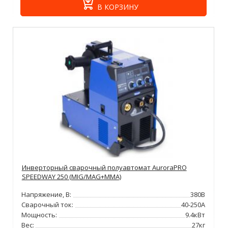
В КОРЗИНУ
Инверторный сварочный полуавтомат AuroraPRO
SPEEDWAY 250 (MIG/MAG+MMA)
Напряжение, В:
380В
Сварочный ток:
40-250А
Мощность:
9.4кВт
Вес:
27кг