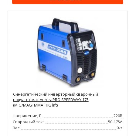
Синергетический инверторный сварочный
полуавтомат AuroraPRO SPEEDWAY 175
(MIG/MAG+MMA+TIG lift)
Напряжение, В:
220В
Сварочный ток:
50-175А
Вес:
9кг