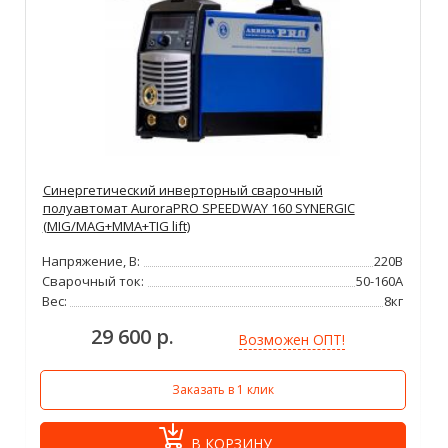
Синергетический инверторный сварочный
полуавтомат AuroraPRO SPEEDWAY 160 SYNERGIC
(MIG/MAG+MMA+TIG lift)
Напряжение, В:
220В
Сварочный ток:
50-160А
Вес:
8кг
29 600 р.
Возможен ОПТ!
Заказать в 1 клик
В КОРЗИНУ