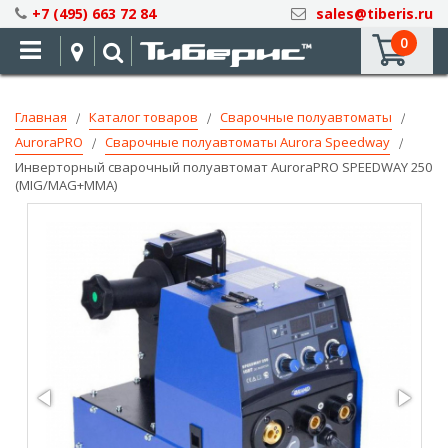
Skip
+7 (495) 663 72 84
sales@tiberis.ru
to
0
Content
Главная
Каталог товаров
Сварочные полуавтоматы
AuroraPRO
Сварочные полуавтоматы Aurora Speedway
Инверторный сварочный полуавтомат AuroraPRO SPEEDWAY 250
(MIG/MAG+MMA)