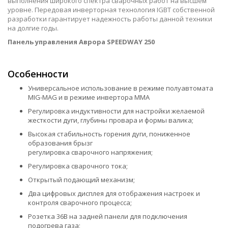
выполнения широкого спектра сварочных работ на высшем
уровне. Передовая инверторная технология IGBT собственной
разработки гарантирует надежность работы данной техники
на долгие годы.
Панель управления Аврора SPEEDWAY 250
Особенности
Универсальное использование в режиме полуавтомата
MIG-MAG и в режиме инвертора MMA
Регулировка индуктивности для настройки желаемой
жесткости дуги, глубины провара и формы валика;
Высокая стабильность горения дуги, пониженное
образования брызг
регулировка сварочного напряжения;
Регулировка сварочного тока;
Открытый подающий механизм;
Два цифровых дисплея для отображения настроек и
контроля сварочного процесса;
Розетка 36В на задней панели для подключения
подогрева газа;