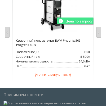
просу
Цена по запросу
425
Сварочный полуавтомат EWM Phoenix 505
Сва
Progress puls
TD
380В
Напряжение, В:
380В
Нап
400А
Сварочный ток:
5-500А
Сва
8кВт
Номинальная мощность:
24,6кВА
Но
97кг
Вес:
45кг
Вес
Уточнить цену в 1 клик!
Принимаем к оплате