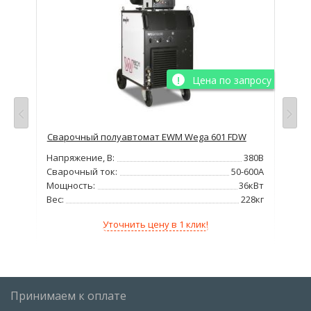
просу
Цена по запросу
425
Сварочный полуавтомат EWM Wega 601 FDW
Св
Digi
380В
Напряжение, В:
380В
Нап
400А
Сварочный ток:
50-600А
Сва
8кВт
Мощность:
36кВт
Мо
97кг
Вес:
228кг
Вес
Уточнить цену в 1 клик!
Принимаем к оплате