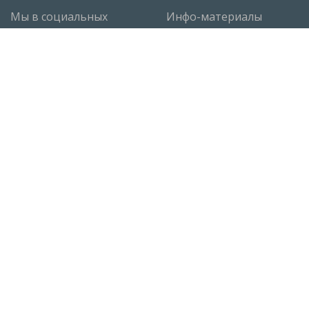
Мы в социальных
Инфо-материалы
сетях
Ответы экспертов
Статьи
Руководство по РДС
Контакты
Москва
,
ул. 1-я Рыбинская, 1, строение 3
+7 (495) 663-72-84
Санкт-Петербург
,
Софийская ул., д.8к3Д
+7 (812) 309-38-95
sales@tiberis.ru
Публичная оферта,
условия использования и
конфиденциальности