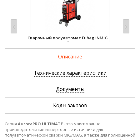
ER
Сварочный полуавтомат Fubag INMIG
Сва
500T DW SYN с ДРАЙВ (DRIVE) INMIG DW
MIG
SYN, шланг-пакетом 5м, горелкой FB 500
31
3m, блоком жидкостного охлаждения
Описание
Cool 70 и тележкой
385 350 р.
Технические характеристики
Документы
Коды заказов
Серия
AuroraPRO ULTIMATE
- это максимально
производительные инверторные источники для
полуавтоматической сварки MIG/MAG, а также для полноценной