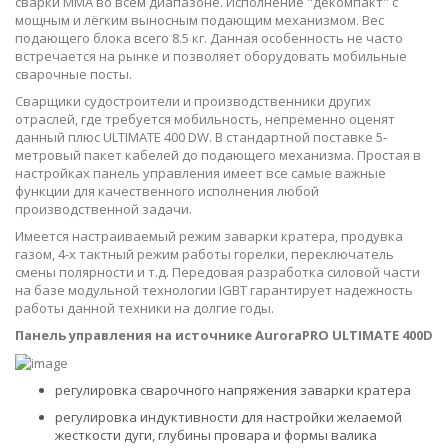
сварки MMA во всем диапазоне. Исполнение "декомпакт" с
мощным и лёгким выносным подающим механизмом. Вес
подающего блока всего 8.5 кг. Данная особенность не часто
встречается на рынке и позволяет оборудовать мобильные
сварочные посты.
Сварщики судостроители и производственники других
отраслей, где требуется мобильность, непременно оценят
данный плюс ULTIMATE 400 DW. В стандартной поставке 5-
метровый пакет кабелей до подающего механизма. Простая в
настройках панель управления имеет все самые важные
функции для качественного исполнения любой
производственной задачи.
Имеется настраиваемый режим заварки кратера, продувка
газом, 4-х тактный режим работы горелки, переключатель
смены полярности и т.д. Передовая разработка силовой части
на базе модульной технологии IGBT гарантирует надежность
работы данной техники на долгие годы.
Панель управления на источнике AuroraPRO ULTIMATE 400D
регулировка сварочного напряжения заварки кратера
регулировка индуктивности для настройки желаемой
жесткости дуги, глубины провара и формы валика