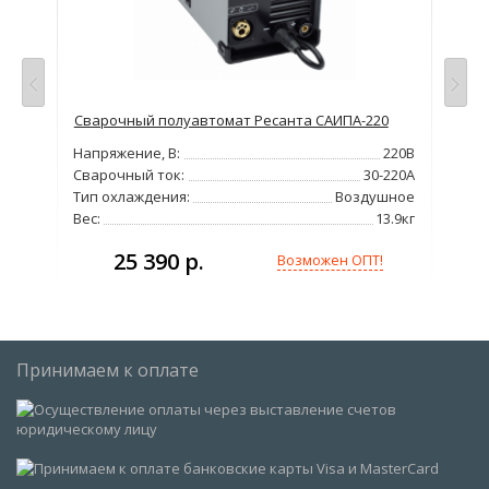
N
Сварочный полуавтомат Ресанта САИПА-220
Сва
 250
Напряжение, В:
220В
Нап
Сварочный ток:
30-220А
Сва
220В
Тип охлаждения:
Воздушное
Мо
200А
Вес:
13.9кг
Вес
4кВт
25 390 р.
,5кг
Возможен ОПТ!
Принимаем к оплате