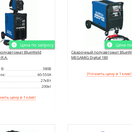
Цена по запросу
Цена по
олуавтомат BlueWeld
Сварочный полуавтомат BlueW
R.A.
MEGAMIG Digital 180
 В:
380В
Уточнить цену в 1 клик!
ок:
60-550А
27кВт
200кг
нить цену в 1 клик!