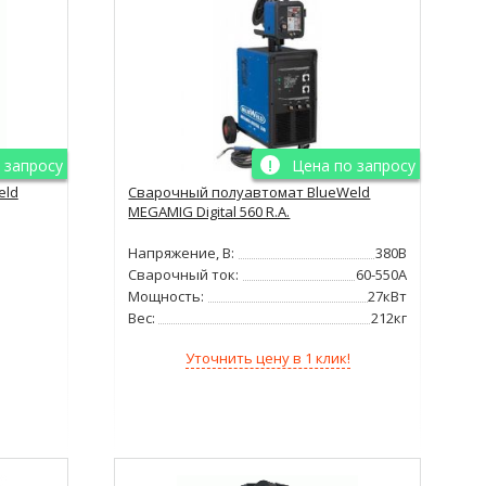
 запросу
Цена по запросу
eld
Сварочный полуавтомат BlueWeld
MEGAMIG Digital 560 R.A.
Напряжение, В:
380В
Сварочный ток:
60-550А
Мощность:
27кВт
Вес:
212кг
Уточнить цену в 1 клик!