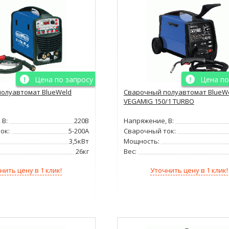
Цена по запросу
Цена по
олуавтомат BlueWeld
Сварочный полуавтомат BlueW
VEGAMIG 150/1 TURBO
 В:
220В
Напряжение, В:
ок:
5-200А
Сварочный ток:
3,5кВт
Мощность:
26кг
Вес:
нить цену в 1 клик!
Уточнить цену в 1 клик!