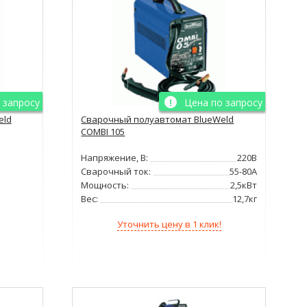
 запросу
Цена по запросу
eld
Сварочный полуавтомат BlueWeld
COMBI 105
Напряжение, В:
220В
Сварочный ток:
55-80А
Мощность:
2,5кВт
Вес:
12,7кг
Уточнить цену в 1 клик!