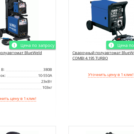
Цена по запросу
Цена по
олуавтомат BlueWeld
Сварочный полуавтомат BlueW
COMBI 4.195 TURBO
 В:
380В
Уточнить цену в 1 клик!
ок:
10-550А
23кВт
103кг
нить цену в 1 клик!