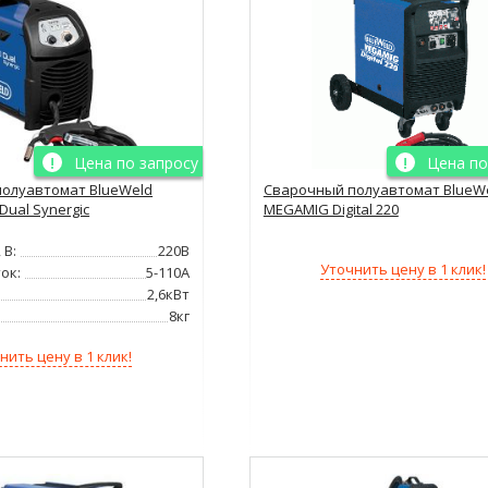
Цена по запросу
Цена по
олуавтомат BlueWeld
Сварочный полуавтомат BlueW
Dual Synergic
MEGAMIG Digital 220
 В:
220В
Уточнить цену в 1 клик!
ок:
5-110А
2,6кВт
8кг
нить цену в 1 клик!