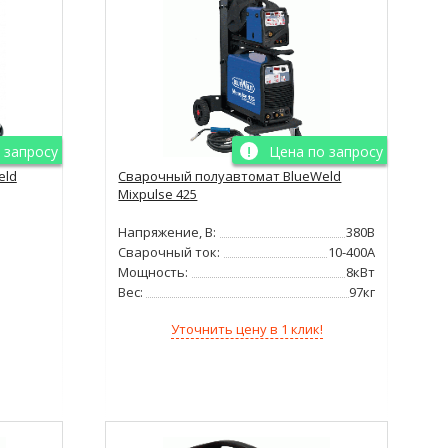
 запросу
Цена по запросу
eld
Сварочный полуавтомат BlueWeld
Mixpulse 425
Напряжение, В:
380В
Сварочный ток:
10-400А
Мощность:
8кВт
Вес:
97кг
Уточнить цену в 1 клик!