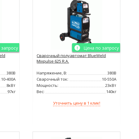
 запросу
Цена по запросу
eld
Сварочный полуавтомат BlueWeld
Mixpulse 625 R.A.
380В
Напряжение, В:
380В
10-400А
Сварочный ток:
10-550А
8кВт
Мощность:
23кВт
97кг
Вес:
140кг
Уточнить цену в 1 клик!