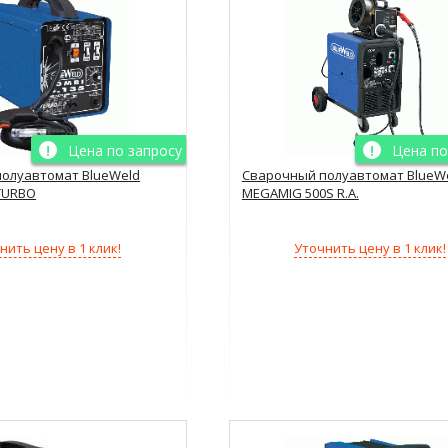
Цена по запросу
Цена по
олуавтомат BlueWeld
Сварочный полуавтомат BlueW
 TURBO
MEGAMIG 500S R.A.
нить цену в 1 клик!
Уточнить цену в 1 клик!