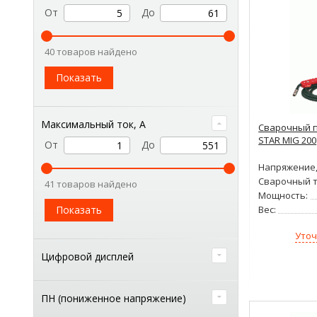
От
До
40 товаров найдено
Показать
Максимальный ток, А
Сварочный п
STAR MIG 200
От
До
Напряжение,
Сварочный т
41 товаров найдено
Мощность:
Показать
Вес:
Уточ
Цифровой дисплей
ПН (пониженное напряжение)