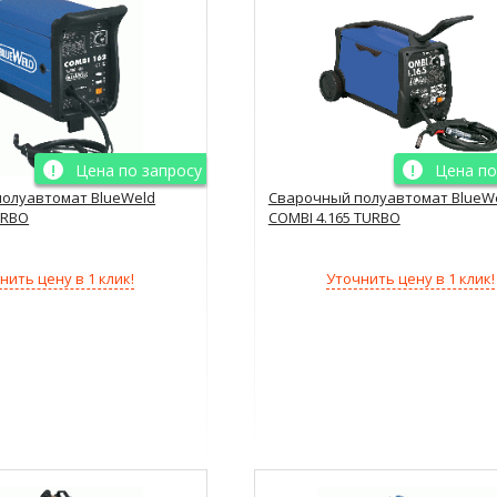
Цена по запросу
Цена по
олуавтомат BlueWeld
Сварочный полуавтомат BlueW
URBO
COMBI 4.165 TURBO
нить цену в 1 клик!
Уточнить цену в 1 клик!