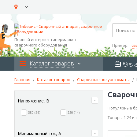
Skip
to
Content
Search
Первый интернет-гипермаркет
сварочного оборудования
Пример:
св
Каталог товаров
Юриди
Главная
Каталог товаров
Сварочные полуавтоматы
Свароч
Напряжение, В
Популярные б
380
26
220
14
Товары
1
-
24
и
Минимальный ток, А