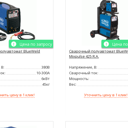
Цена по запросу
Цена по
олуавтомат BlueWeld
Сварочный полуавтомат BlueW
Mixpulse 425 R.A.
 В:
380В
Напряжение, В:
ок:
10-300А
Сварочный ток:
6кВт
Мощность:
45кг
Вес:
нить цену в 1 клик!
Уточнить цену в 1 клик!