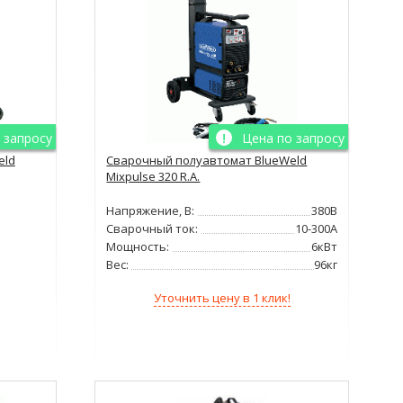
 запросу
Цена по запросу
eld
Сварочный полуавтомат BlueWeld
Mixpulse 320 R.A.
Напряжение, В:
380В
Сварочный ток:
10-300А
Мощность:
6кВт
Вес:
96кг
Уточнить цену в 1 клик!