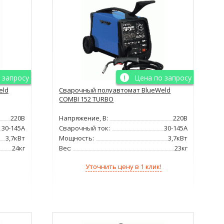
 запросу
Цена по запросу
eld
Сварочный полуавтомат BlueWeld
COMBI 152 TURBO
220В
Напряжение, В:
220В
30-145А
Сварочный ток:
30-145А
3,7кВт
Мощность:
3,7кВт
24кг
Вес:
23кг
Уточнить цену в 1 клик!