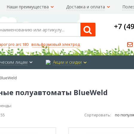
Наши преимущества
Доставка и оплата
Поле
+7 (4
Search
арог pro arc 180
вольфрамовый электрод
ческим лицам
Акции и скидки
BlueWeld
ные полуавтоматы BlueWeld
ренды:
з
55
Сортировать:
по попул