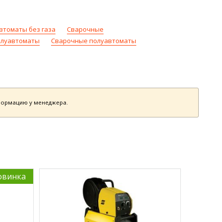
втоматы без газа
Сварочные
олуавтоматы
Сварочные полуавтоматы
нформацию у менеджера.
овинка