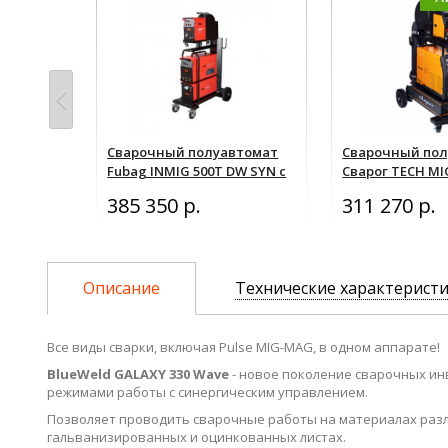
втомат
Сварочный полуавтомат
Сварочный по
MIG 500S
Fubag INMIG 500T DW SYN с
Сварог TECH MIG
ДРАЙВ (DRIVE) INMIG DW
385 350 р.
311 270 р.
SYN, шланг-пакетом 5м,
горелкой FB 500 3m, блоком
жидкостного охлаждения
Cool 70 и тележкой
Описание
Технические характерист
Все виды сварки, включая Pulse MIG-MAG, в одном аппарате!
BlueWeld GALAXY 330 Wave
- новое поколение сварочных и
режимами работы с синергическим управлением.
Позволяет проводить сварочные работы на материалах разли
гальванизированных и оцинкованных листах.