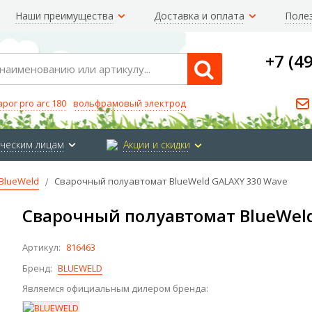
Наши преимущества
Доставка и оплата
Поле
+7 (4
Search
арог pro arc 180
вольфрамовый электрод
ческим лицам
Акции и скидки
BlueWeld
Сварочный полуавтомат BlueWeld GALAXY 330 Wave
Сварочный полуавтомат BlueWel
Артикул:
816463
Бренд:
BLUEWELD
Являемся официальным дилером бренда: