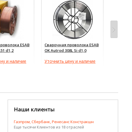
проволока ESAB
Сварочная проволока ESAB
Маска св
.51 d1,2
OK Autrod 308L Si d1,0
13N L
9 380 
ну и наличие
Уточнить цену и наличие
Наши клиенты
Газпром, Сбербанк, Ренесанс Констракшн
Еще тысячи Клиентов из 18 отраслей