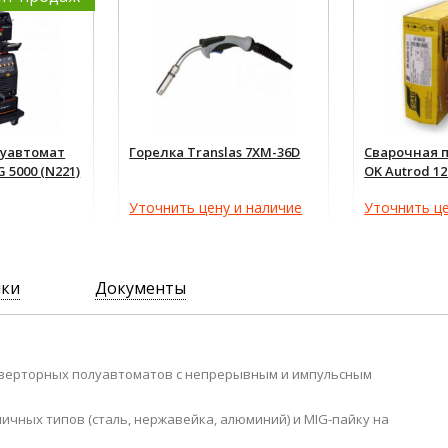
луавтомат
Горелка Translas 7XM-36D
Сварочная 
 5000 (N221)
OK Autrod 12
Уточнить цену и наличие
Уточнить це
ики
Документы
нверторных полуавтоматов с непрерывным и импульсным
чных типов (сталь, нержавейка, алюминий) и MIG-пайку на