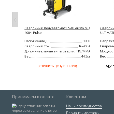
о запросу
eld
Сварочный полуавтомат ESAB Aristo Mig
Сварочн
4004i Pulse
ULTIMAT
380В
Напряжение, В:
380В
Напряже
60-550А
Сварочный ток:
16-400А
Сварочн
27кВт
Дополнительные типы сварки:
TIG/MMA
Мощност
200кг
Вес:
44,5кг
Вес:
92 
!
Уточнить цену в 1 клик!
Принимаем к оплате
Клиентам
Наши преимущества
Варианты доставки