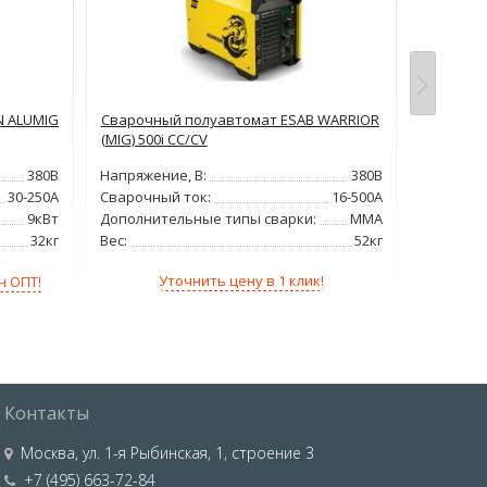
N ALUMIG
Сварочный полуавтомат ESAB WARRIOR
Индустр
(MIG) 500i CC/CV
сварочн
ULTIMATE
380В
Напряжение, В:
380В
(MIG/MA
30-250А
Сварочный ток:
16-500А
Напряжен
9кВт
Дополнительные типы сварки:
MMA
Сварочн
32кг
Вес:
52кг
Мощност
Вес:
Уточнить цену в 1 клик!
н ОПТ!
212 
Контакты
Москва
,
ул. 1-я Рыбинская, 1, строение 3
+7 (495) 663-72-84