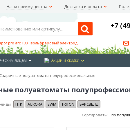
Наши преимущества
Доставка и оплата
Поле
+7 (4
Search
арог pro arc 180
вольфрамовый электрод
ческим лицам
Акции и скидки
Сварочные полуавтоматы полупрофессиональные
ные полуавтоматы полупрофесси
ренды:
ПТК
AURORA
EWM
TRITON
БАРСВЕЛД
Сортировать:
по попул