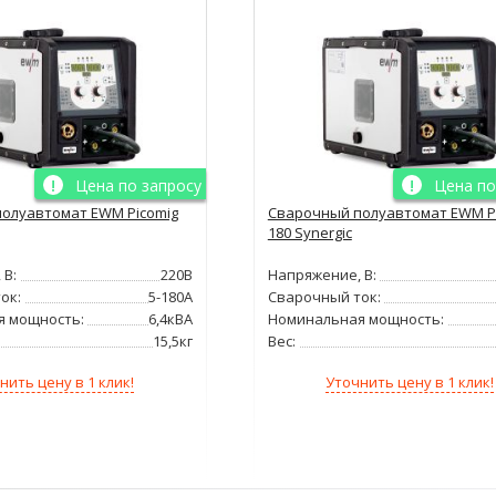
Цена по запросу
Цена по
олуавтомат EWM Picomig
Сварочный полуавтомат EWM P
180 Synergic
 В:
220В
Напряжение, В:
ок:
5-180А
Сварочный ток:
я мощность:
6,4кВА
Номинальная мощность:
15,5кг
Вес:
нить цену в 1 клик!
Уточнить цену в 1 клик!