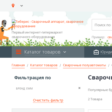
Skip
to
Content
Search
Первый интернет-гипермаркет
сварочного оборудования
Пример:
св
Каталог товаров
Юриди
Главная
Каталог товаров
Сварочные полуавтоматы
Свароч
Фильтрация по
Удалить
БРЕНД
EWM
Популярные б
2
Товара
Очистить фильтр