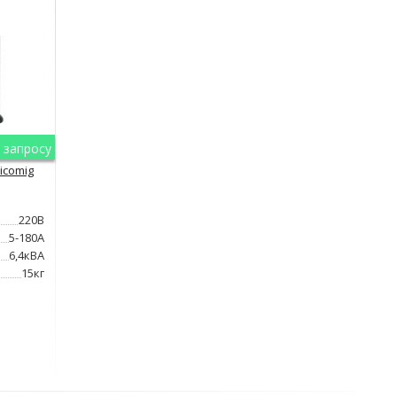
 запросу
icomig
220В
5-180А
6,4кВА
15кг