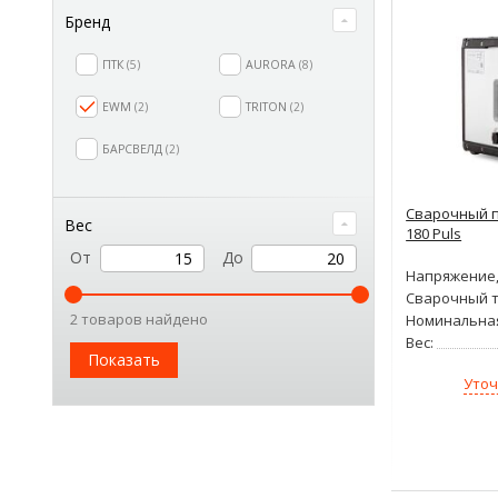
Бренд
ПТК
5
AURORA
8
EWM
2
TRITON
2
БАРСВЕЛД
2
Сварочный п
Вес
180 Puls
От
До
Напряжение,
Сварочный т
2 товаров найдено
Номинальна
Вес:
Показать
Уточ