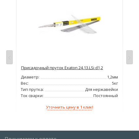
C/DC
Присадочный пруток Exaton 24.13.LSi d1,2
Св
Диаметр:
1,2мм
Нап
380В
Вес:
5кг
Сва
315А
Тип прутка:
Для нержавейки
Мо
/DC
Ток сварки:
Постоянный
ПВ 
7кВА
Уточнить цену в 1 клик!
Принимаем к оплате