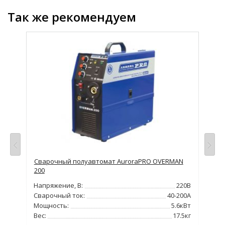
Так же рекомендуем
00
Сварочный полуавтомат AuroraPRO OVERMAN
Сва
200
DUA
380В
Напряжение, В:
220В
Нап
350А
Сварочный ток:
40-200А
Сва
4кВт
Мощность:
5.6кВт
Мо
,4кг
Вес:
17.5кг
Вес