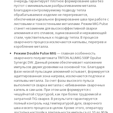
очередь гарантирует плотное формирование шва без
пустот с минимальным разбрызгиванием металла.
Благодаря контролируемому подводу тепла
обрабатываемое изделие не перегревается,
обеспечивая идеальное формирование шва при работе с
листовыми и тонкостенными металлами. Режим MIG Pulse
станет незаменим для высокоэффективной сварки
алюминия и его сплавов, оцинкованной и нержавеющей
стали, чувствительных к подводу тепла. В процессе
сварочного процесса исключаются наплывы, перегрев и
коробление металла.
Режим Double Pulse MIG
— главная особенность
сварочного полуавтомата TRITON ALUMIG 500P Dpulse
Synergic DW. Данный режим обеспечивает наложение
импульсов двумя уровнями на основной ток. Благодаря
фазе низкой пульсации алюминий остывает, формируется
адаптированная зона нагрева, исключаются подтеки и
наплывы металла. За счет фазы высокого пульса
выполняется сварка металла с «вбиванием» сварочных
капель в сам шов. При этом шов формируется с
чешуйчатой структурой, как при более трудоемкой и
затратной TIG­-сварке. В результате гарантируется
полный контроль над температурой дуги, сварочного
шва и всего процесса в целом. Кроме этого, оператору
доступна настройка длительности импульса от 10 до 90 %