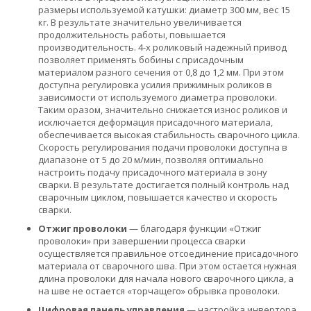
размеры используемой катушки: диаметр 300 мм, вес 15
кг. В результате значительно увеличивается
продолжительность работы, повышается
производительность. 4­-х роликовый надежный привод
позволяет применять бобины с присадочным
материалом разного сечения от 0,8 до 1,2 мм. При этом
доступна регулировка усилия прижимных роликов в
зависимости от используемого диаметра проволоки.
Таким оразом, значительно снижается износ роликов и
исключается деформация присадочного материала,
обеспечивается высокая стабильность сварочного цикла.
Скорость регулирования подачи проволоки доступна в
диапазоне от 5 до 20 м/мин, позволяя оптимально
настроить подачу присадочного материала в зону
сварки. В результате достигается полный контроль над
сварочным циклом, повышается качество и скорость
сварки.
Отжиг проволоки
— благодаря функции «Отжиг
проволоки» при завершении процесса сварки
осуществляется правильное отсоединение присадочного
материала от сварочного шва. При этом остается нужная
длина проволоки для начала нового сварочного цикла, а
на шве не остается «торчащего» обрывка проволоки.
Цифровая панель управления
— настройка инвертора