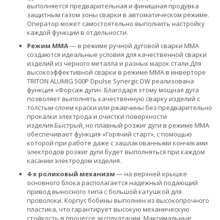
выполняется предварительная и финишная продувка
защитным газом зоны сварки в автоматическом режиме.
Оператор может самостоятельно выполнить настройку
каждой функции в отдельности.
Режим ММА
— в режиме ручной дуговой сварки ММА
создаются идеальные условия для качественной сварки
изделий из черного металла и разных марок стали.Для
высокоэффективной сварки в режиме ММА в инверторе
TRITON ALUMIG 500P Dpulse Synergic DW реализована
функция «Форсаж дуги». Благодаря этому мощная дуга
позволяет выполнять качественную сварку изделий с
толстым слоем краски или ржавчины без предварительно
прокалки электрода и очистки поверхности
изделия.Быстрый, но плавный розжиг дуги в режиме ММА
обеспечивает функция «Горячий старт», с помощью
которой при работе даже с зашлакованными кончиками
электродов розжиг дуги будет выполняться при каждом
касании электродом изделия.
4­-х роликовый механизм
— на верхней крышке
основного блока располагается надежный подающий
привод выносного типа с большой катушкой для
проволоки. Корпус бобины выполнен из высокопрочного
пластика, что гарантирует высокую механическую
стойкость в процессе эксплуатации. Максимальные