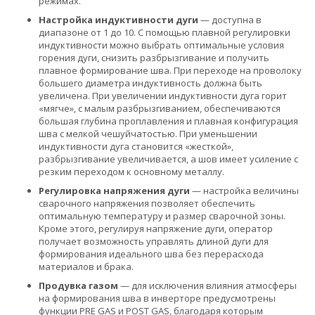
режимах.
Настройка индуктивности дуги
— доступна в
диапазоне от 1 до 10. С помощью плавной регулировки
индуктивности можно выбрать оптимальные условия
горения дуги, снизить разбрызгивание и получить
плавное формирование шва. При переходе на проволоку
большего диаметра индуктивность должна быть
увеличена. При увеличении индуктивности дуга горит
«мягче», с малым разбрызгиванием, обеспечиваются
большая глубина проплавления и плавная конфигурация
шва с мелкой чешуйчатостью. При уменьшении
индуктивности дуга становится «жесткой»,
разбрызгивание увеличивается, а шов имеет усиление с
резким переходом к основному металлу.
Регулировка напряжения дуги
— настройка величины
сварочного напряжения позволяет обеспечить
оптимальную температуру и размер сварочной зоны.
Кроме этого, регулируя напряжение дуги, оператор
получает возможность управлять длиной дуги для
формирования идеального шва без перерасхода
материалов и брака.
Продувка газом
— для исключения влияния атмосферы
на формирования шва в инверторе предусмотрены
функции PRE GAS и POST GAS, благодаря которым