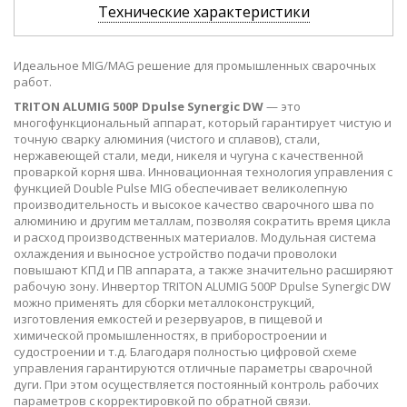
Технические характеристики
Идеальное MIG/MAG решение для промышленных сварочных
работ.
TRITON ALUMIG 500P Dpulse Synergic DW
— это
многофункциональный аппарат, который гарантирует чистую и
точную сварку алюминия (чистого и сплавов), стали,
нержавеющей стали, меди, никеля и чугуна с качественной
проваркой корня шва. Инновационная технология управления с
функцией Double Pulse MIG обеспечивает великолепную
производительность и высокое качество сварочного шва по
алюминию и другим металлам, позволяя сократить время цикла
и расход производственных материалов. Модульная система
охлаждения и выносное устройство подачи проволоки
повышают КПД и ПВ аппарата, а также значительно расширяют
рабочую зону. Инвертор TRITON ALUMIG 500P Dpulse Synergic DW
можно применять для сборки металлоконструкций,
изготовления емкостей и резервуаров, в пищевой и
химической промышленностях, в приборостроении и
судостроении и т.д. Благодаря полностью цифровой схеме
управления гарантируются отличные параметры сварочной
дуги. При этом осуществляется постоянный контроль рабочих
параметров с корректировкой по обратной связи.