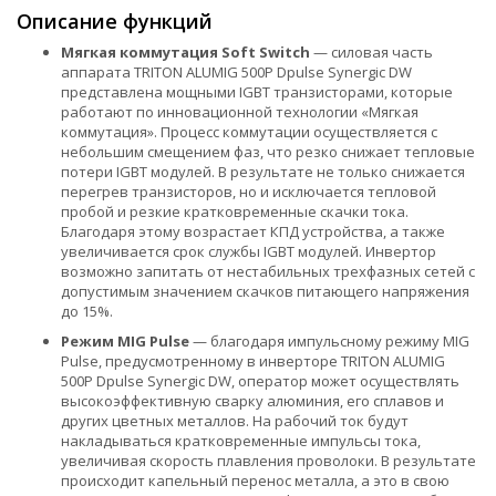
Описание функций
Мягкая коммутация Soft Switch
— силовая часть
аппарата TRITON ALUMIG 500P Dpulse Synergic DW
представлена мощными IGBT транзисторами, которые
работают по инновационной технологии «Мягкая
коммутация». Процесс коммутации осуществляется с
небольшим смещением фаз, что резко снижает тепловые
потери IGBT модулей. В результате не только снижается
перегрев транзисторов, но и исключается тепловой
пробой и резкие кратковременные скачки тока.
Благодаря этому возрастает КПД устройства, а также
увеличивается срок службы IGBT модулей. Инвертор
возможно запитать от нестабильных трехфазных сетей с
допустимым значением скачков питающего напряжения
до 15%.
Режим MIG Pulse
— благодаря импульсному режиму MIG
Pulse, предусмотренному в инверторе TRITON ALUMIG
500P Dpulse Synergic DW, оператор может осуществлять
высокоэффективную сварку алюминия, его сплавов и
других цветных металлов. На рабочий ток будут
накладываться кратковременные импульсы тока,
увеличивая скорость плавления проволоки. В результате
происходит капельный перенос металла, а это в свою