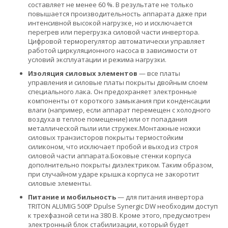
составляет не менее 60 %. В результате не только
повышается производительность аппарата даже при
интенсивной высокой нагрузке, но и исключается
перегрев или перегрузка силовой части инвертора.
Цифровой терморегулятор автоматически управляет
работой циркуляционного насоса в зависимости от
условий эксплуатации и режима нагрузки.
Изоляция силовых элементов
— все платы
управления и силовые платы покрыты двойным слоем
специального лака. Он предохраняет электронные
компоненты от короткого замыкания при конденсации
влаги (например, если аппарат перемещен с холодного
воздуха в теплое помещение) или от попадания
металлической пыли или стружек.Монтажные ножки
силовых транзисторов покрыты термостойким
силиконом, что исключает пробой и выход из строя
силовой части аппарата.Боковые стенки корпуса
дополнительно покрыты диэлектриком. Таким образом,
при случайном ударе крышка корпуса не закоротит
силовые элементы.
Питание и мобильность
— для питания инвертора
TRITON ALUMIG 500P Dpulse Synergic DW необходим доступ
к трехфазной сети на 380 В. Кроме этого, предусмотрен
электронный блок стабилизации, который будет