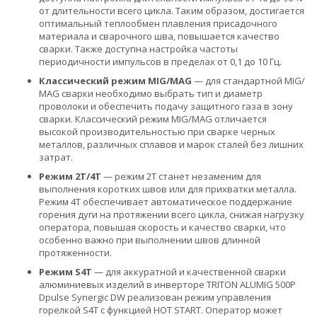
от длительности всего цикла. Таким образом, достигается
оптимальный теплообмен плавления присадочного
материала и сварочного шва, повышается качество
сварки. Также доступна настройка частоты
периодичности импульсов в пределах от 0,1 до 10 Гц.
Классический режим MIG/МАG
— для стандартной MIG/
МАG сварки необходимо выбрать тип и диаметр
проволоки и обеспечить подачу защитного газа в зону
сварки. Классический режим MIG/МАG отличается
высокой производительностью при сварке черных
металлов, различных сплавов и марок сталей без лишних
затрат.
Режим 2Т/4Т
— режим 2Т станет незаменим для
выполнения коротких швов или для прихватки металла.
Режим 4Т обеспечивает автоматическое поддержание
горения дуги на протяжении всего цикла, снижая нагрузку
оператора, повышая скорость и качество сварки, что
особенно важно при выполнении швов длинной
протяженности.
Режим S4T
— для аккуратной и качественной сварки
алюминиевых изделий в инверторе TRITON ALUMIG 500P
Dpulse Synergic DW реализован режим управления
горелкой S4T с функцией HOT START. Оператор может