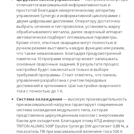
отличается максимальной информативностью и
простотой благодаря синергетическому алгоритму
управления Synergic и информативной циклограмме с
двумя цифровыми дисплеями. Оператору достаточно
выбрать сечение и тип проволоки, установить марку
обрабатываемого металла, далее сварочный аппарат
автоматически подберет оптимальные параметры.
Кроме этого, опытные сварщики могут полностью в
ручном режиме выставить каждую функцию или режим,
что также немаловажно. Благодаря предусмотренной
памяти на 10 программ оператор может записывать
основные сварочные задания. В результате процесс
настройки будет заключаться только в выборе
требуемой программы. Стоит отметить, что панель
управления разработана с учетом передовых
достижений в эргономике. Шаг настройки сварочного
тока с точностью до 1 А.
Система охлаждения
— высокую производительность
при максимальной нагрузке гарантирует современная
система охлаждения модульного типа, которая
представлена циркуляционным насосом с энергоемким
баком для охладителя. Благодаря этому КПД инвертора
TRITON ALUMIG 500P Dpulse Synergic DW достигает 0,88 %, а
показатель ПВ при максимальной величине тока 500 А