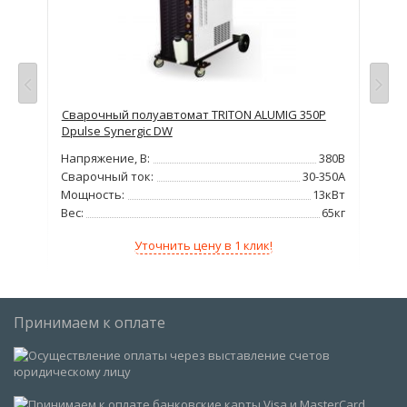
просу
Сварочный полуавтомат TRITON ALUMIG 350P
Сва
Dpulse Synergic DW
380В
Нап
Напряжение, В:
380В
300А
Сва
Сварочный ток:
30-350А
2кВт
Мо
Мощность:
13кВт
00кг
Вес
Вес:
65кг
Уточнить цену в 1 клик!
Принимаем к оплате