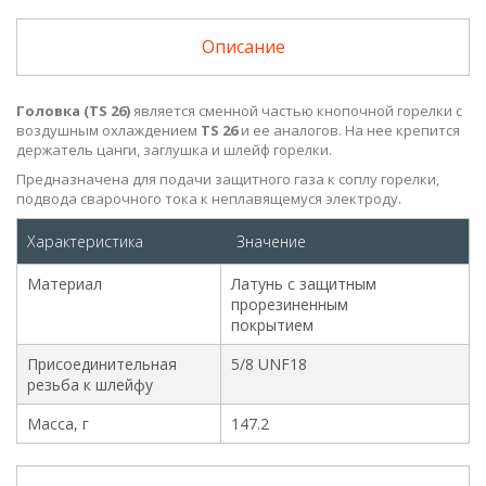
Описание
Головка (TS 26)
является сменной частью кнопочной горелки с
воздушным охлаждением
TS 26
и ее аналогов. На нее крепится
держатель цанги, заглушка и шлейф горелки.
Предназначена для подачи защитного газа к соплу горелки,
подвода сварочного тока к неплавящемуся электроду.
Характеристика
Значение
Материал
Латунь с защитным
прорезиненным
покрытием
Присоединительная
5/8 UNF18
резьба к шлейфу
Масса, г
147.2