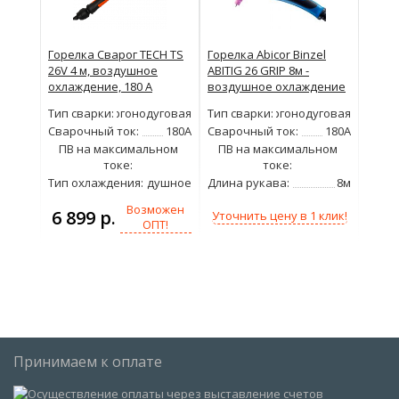
Горелка Сварог TECH TS
Горелка Abicor Binzel
26V 4 м, воздушное
ABITIG 26 GRIP 8м -
охлаждение, 180 А
воздушное охлаждение
Тип сварки:
Аргонодуговая
Тип сварки:
Аргонодуговая
Сварочный ток:
180А
Сварочный ток:
180А
ПВ на максимальном
35%
ПВ на максимальном
35%
токе:
токе:
Тип охлаждения:
Воздушное
Длина рукава:
8м
Возможен
6 899 р.
Уточнить цену в 1 клик!
ОПТ!
Принимаем к оплате