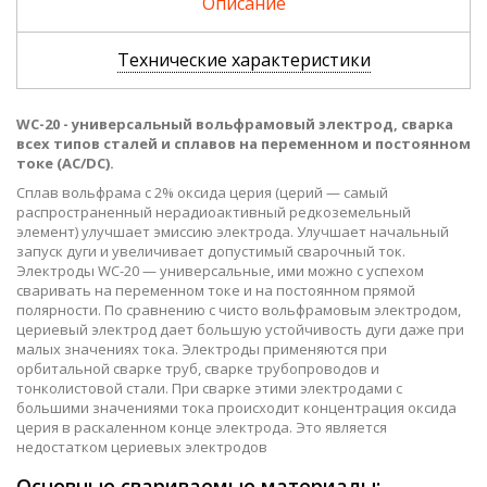
Описание
Технические характеристики
WC-20 - универсальный вольфрамовый электрод, сварка
всех типов сталей и сплавов на переменном и постоянном
токе (
AC
/
DC
).
Сплав вольфрама с 2% оксида церия (церий — самый
распространенный нерадиоактивный редкоземельный
элемент) улучшает эмиссию электрода. Улучшает начальный
запуск дуги и увеличивает допустимый сварочный ток.
Электроды WC-20 — универсальные, ими можно с успехом
сваривать на переменном токе и на постоянном прямой
полярности. По сравнению с чисто вольфрамовым электродом,
цериевый электрод дает большую устойчивость дуги даже при
малых значениях тока. Электроды применяются при
орбитальной сварке труб, сварке трубопроводов и
тонколистовой стали. При сварке этими электродами с
большими значениями тока происходит концентрация оксида
церия в раскаленном конце электрода. Это является
недостатком цериевых электродов
Основные свариваемые материалы: