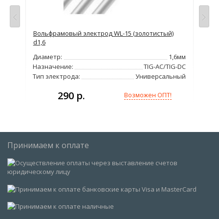
4
Вольфрамовый электрод WL-15 (золотистый)
Вол
d1,6
,4мм
Диа
Диаметр:
1,6мм
G-AC
На
Назначение:
TIG-AC/TIG-DC
йки
Тип
Тип электрода:
Универсальный
290 р.
Возможен ОПТ!
Принимаем к оплате