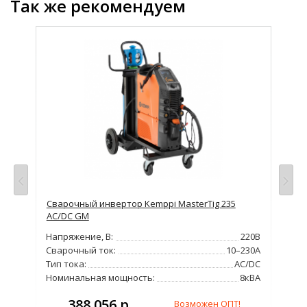
Так же рекомендуем
просу
Сварочный инвертор Kemppi MasterTig 235
Сва
AC/DC GM
20
220В
Напряжение, В:
220В
Нап
230А
Сварочный ток:
10–230А
Сва
/DC
Тип тока:
AC/DC
Тип
2кВА
Номинальная мощность:
8кВА
Но
388 056 р.
Возможен ОПТ!