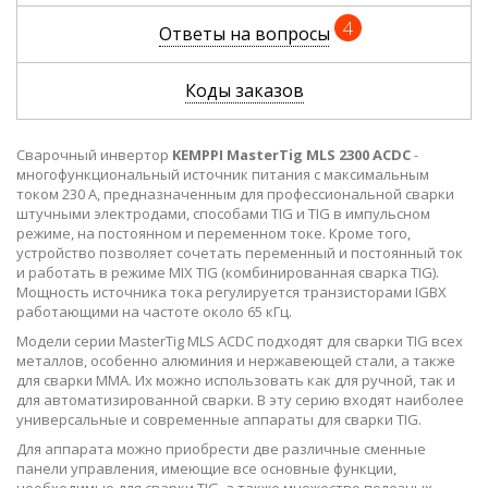
4
Ответы на вопросы
Коды заказов
Сварочный инвертор
KEMPPI MasterTig MLS 2300 ACDC
-
многофункциональный источник питания с максимальным
током 230 А, предназначенным для профессиональной сварки
штучными электродами, способами TIG и TIG в импульсном
режиме, на постоянном и переменном токе. Кроме того,
устройство позволяет сочетать переменный и постоянный ток
и работать в режиме MIX TIG (комбинированная сварка TIG).
Мощность источника тока регулируется транзисторами IGBX
работающими на частоте около 65 кГц.
Модели серии MasterTig MLS ACDC подходят для сварки TIG всех
металлов, особенно алюминия и нержавеющей стали, а также
для сварки ММА. Их можно использовать как для ручной, так и
для автоматизированной сварки. В эту серию входят наиболее
универсальные и современные аппараты для сварки TIG.
Для аппарата можно приобрести две различные сменные
панели управления, имеющие все основные функции,
необходимые для сварки TIG, а также множество полезных