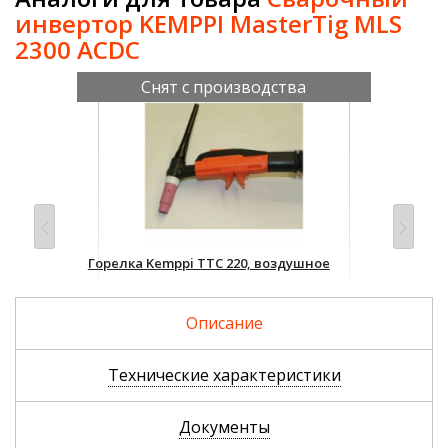
инвертор KEMPPI MasterTig MLS
2300 ACDC
Снят с производства
Горелка Kemppi TTC 220, воздушное
Вол
охлаждение, 220 А
d2,
46
Уточнить цену и наличие
Описание
Технические характеристики
Документы