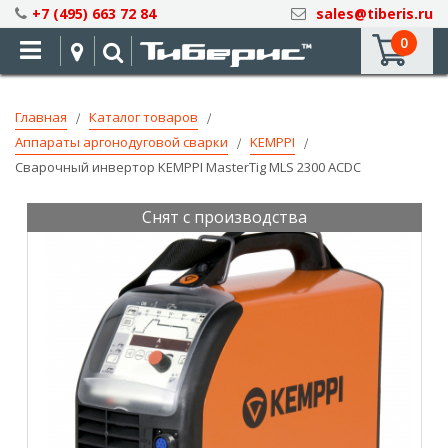
Skip
+7 (495) 663 72 84
sales@tiberis.ru
to
0
Content
Главная
Каталог товаров
Аппараты аргонодуговой сварки
KEMPPI
Сварочный инвертор KEMPPI MasterTig MLS 2300 ACDC
Снят с производства