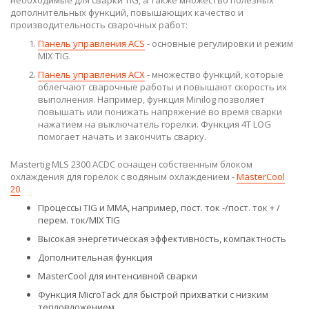
дополнительных функций, повышающих качество и
производительность сварочных работ:
Панель управления ACS
- основные регулировки и режим
MIX TIG.
Панель управления ACX
- множество функций, которые
облегчают сварочные работы и повышают скорость их
выполнения. Например, функция Minilog позволяет
повышать или понижать напряжение во время сварки
нажатием на выключатель горелки. Функция 4T LOG
помогает начать и закончить сварку.
Mastertig MLS 2300 ACDC оснащен собственным блоком
охлаждения для горелок с водяным охлаждением -
MasterCool
20
.
Процессы TIG и MMA, например, пост. ток -/пост. ток + /
перем. ток/MIX TIG
Высокая энергетическая эффективность, компактность
Дополнительная функция
MasterCool для интенсивной сварки
Функция MicroTack для быстрой прихватки с низким
тепловложением