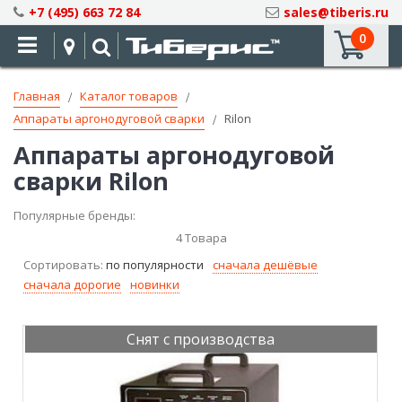
Skip
+7 (495) 663 72 84
sales@tiberis.ru
to
0
Content
Главная
Каталог товаров
Аппараты аргонодуговой сварки
Rilon
Аппараты аргонодуговой
сварки Rilon
Популярные бренды:
4
Товара
Сортировать:
по популярности
сначала дешёвые
сначала дорогие
новинки
Снят с производства