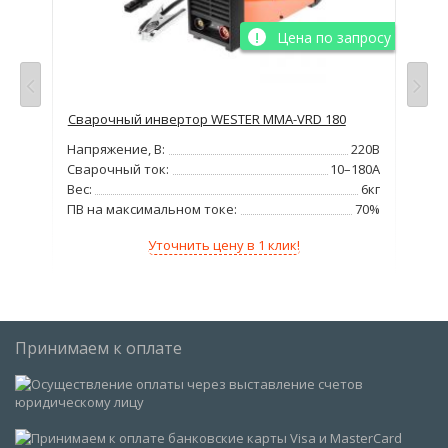
просу
Цена по запросу
 DC
Сварочный инвертор WESTER MMA-VRD 180
Сва
380В
Напряжение, В:
220В
Нап
500А
Сварочный ток:
10–180А
Сва
DC
Вес:
6кг
Но
8кВт
ПВ на максимальном токе:
70%
ПВ 
Уточнить цену в 1 клик!
Принимаем к оплате