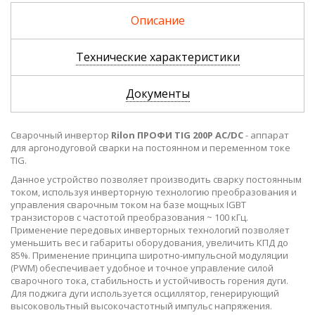
100 030 р.
64
Описание
Технические характеристики
Документы
Сварочный инвертор
Rilon ПРОФИ TIG 200P AC/DC
- аппарат
для аргонодуговой сварки на постоянном и переменном токе
TIG.
Данное устройство позволяет производить сварку постоянным
током, используя инверторную технологию преобразования и
управления сварочным током на базе мощных IGBT
транзисторов с частотой преобразования ~ 100 кГц.
Применение передовых инверторных технологий позволяет
уменьшить вес и габариты оборудования, увеличить КПД до
85%. Применение принципа широтно-импульсной модуляции
(PWM) обеспечивает удобное и точное управление силой
сварочного тока, стабильность и устойчивость горения дуги.
Для поджига дуги используется осциллятор, генерирующий
высоковольтный высокочастотный импульс напряжения.