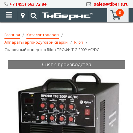
Skip
+7 (495) 663 72 84
sales@tiberis.ru
to
0
Content
Главная
Каталог товаров
Аппараты аргонодуговой сварки
Rilon
Сварочный инвертор Rilon ПРОФИ TIG 200P AC/DC
Снят с производства