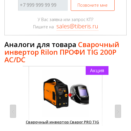
Позвоните мне
У Вас заявка или запрос КП?
sales@tiberis.ru
Пишите на
Аналоги для товара
Сварочный
инвертор Rilon ПРОФИ TIG 200P
AC/DC
Акция
Сварочный инвертор Сварог PRO TIG
Сва
H05
200 P DSP AC/DC (E201)
200