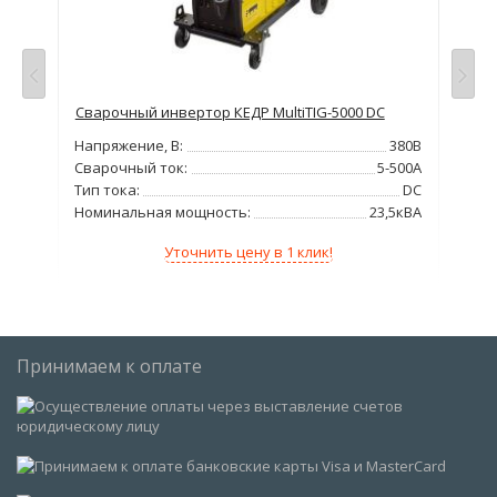
просу
Сварочный инвертор КЕДР MultiTIG-5000 DC
Апп
220В
Напряжение, В:
380В
Нап
5мм
Сварочный ток:
5-500А
Диа
Тип тока:
DC
Номинальная мощность:
23,5кВА
Уточнить цену в 1 клик!
Принимаем к оплате