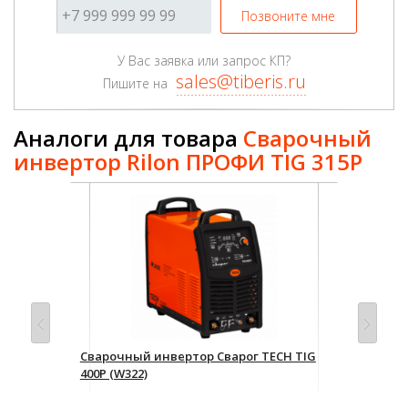
Позвоните мне
У Вас заявка или запрос КП?
sales@tiberis.ru
Пишите на
Аналоги для товара
Сварочный
инвертор Rilon ПРОФИ TIG 315P
IG
Сварочный инвертор Сварог TECH TIG
Уст
400P (W322)
MUL
210 650 р.
86