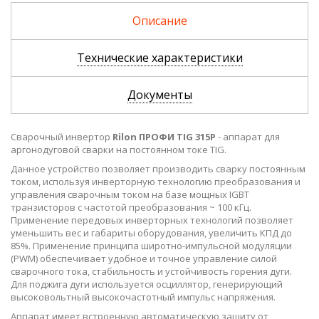
Описание
Технические характеристики
Документы
Сварочный инвертор
Rilon ПРОФИ TIG 315P
- аппарат для
аргонодуговой сварки на постоянном токе TIG.
Данное устройство позволяет производить сварку постоянным
током, используя инверторную технологию преобразования и
управления сварочным током на базе мощных IGBT
транзисторов с частотой преобразования ~ 100 кГц.
Применение передовых инверторных технологий позволяет
уменьшить вес и габариты оборудования, увеличить КПД до
85%. Применение принципа широтно-импульсной модуляции
(PWM) обеспечивает удобное и точное управление силой
сварочного тока, стабильность и устойчивость горения дуги.
Для поджига дуги используется осциллятор, генерирующий
высоковольтный высокочастотный импульс напряжения.
Аппарат имеет встроенную автоматическую защиту от