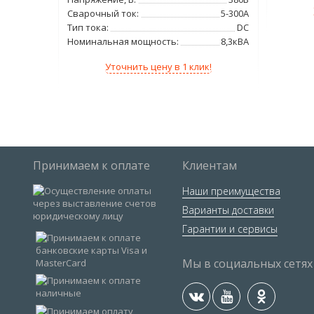
380В
Сварочный ток:
5-300А
20мм
Тип тока:
DC
7.5кВт
Номинальная мощность:
8,3кВА
120л/мин
Уточнить цену в 1 клик!
!
Принимаем к оплате
Клиентам
Наши преимущества
Варианты доставки
Гарантии и сервисы
Мы в социальных сетях