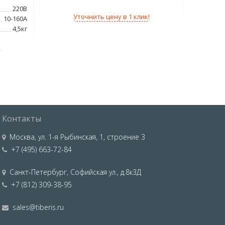
220В
Напряжен
Уточнить цену в 1 клик!
10-160А
Сварочн
4,5кг
Тип тока
Мощност
!
Контакты
Москва
,
ул. 1-я Рыбинская, 1, строение 3
+7 (495) 663-72-84
Санкт-Петербург
,
Софийская ул., д.8к3Д
+7 (812) 309-38-95
sales@tiberis.ru