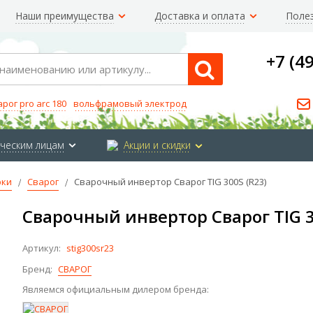
Наши преимущества
Доставка и оплата
Поле
+7 (4
Search
арог pro arc 180
вольфрамовый электрод
ческим лицам
Акции и скидки
рки
Сварог
Сварочный инвертор Сварог TIG 300S (R23)
Сварочный инвертор Сварог TIG 3
Артикул:
stig300sr23
Бренд:
СВАРОГ
Являемся официальным дилером бренда: