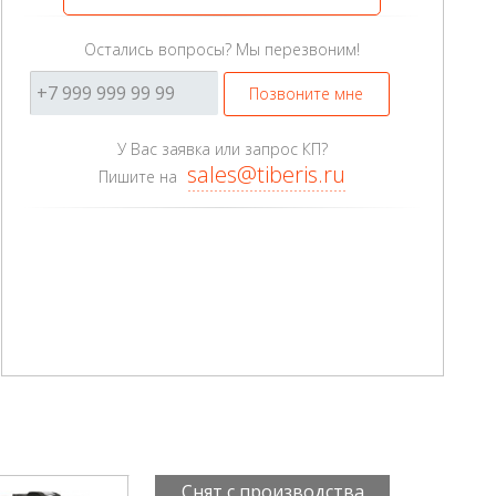
Остались вопросы? Мы перезвоним!
Позвоните мне
У Вас заявка или запрос КП?
sales@tiberis.ru
Пишите на
Снят с производства
Снят 