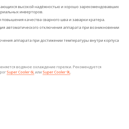
личающихся высокой надёжностью и хорошо зарекомендовавших
триальных инверторов.
ля повышения качества сварного шва и заварки кратера.
кция автоматического отключения аппарата при возникновении
лючения аппарата при достижении температуры внутри корпуса
еняется водяное охлаждение горелки. Рекомендуется
арог
Super Cooler 6L
или
Super Cooler 9L
.