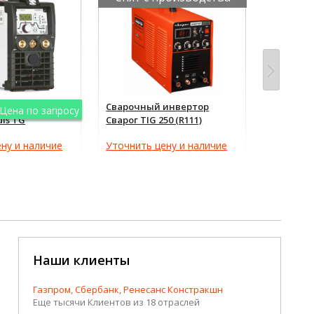
инвертор EWM
Сварочный инвертор
Сварочн
Цена по запросу
uls TG
Сварог TIG 250 (R111)
Сварог TI
ну и наличие
Уточнить цену и наличие
Уточнить
Наши клиенты
Газпром, Сбербанк, Ренесанс Констракшн
Еще тысячи Клиентов из 18 отраслей