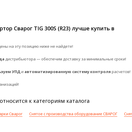
ор Сварог TIG 300S (R23) лучше купить в
ены на эту позицию ниже не найдете!
да
дистрибьютора — обеспечим доставку за минимальные сроки!
ьзуем УПД
и
автоматизированную систему контроля
расчетов!
анизаций!
 относится к категориям каталога
арки Сварог
Снятое с производства оборудование СВАРОГ
Сня