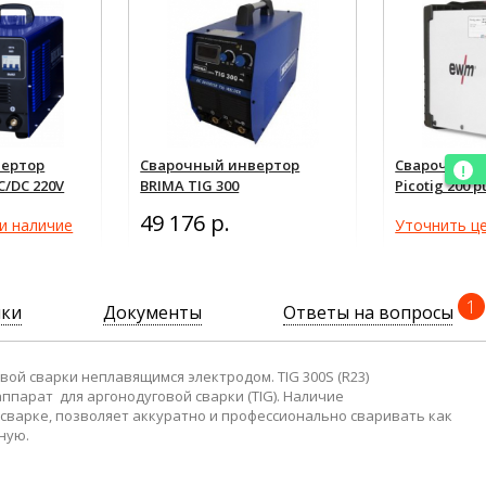
вертор
Сварочный инвертор
Сварочный 
C/DC 220V
BRIMA TIG 300
Picotig 200 p
49 176 р.
и наличие
Уточнить це
1
ики
Документы
Ответы на вопросы
ой сварки неплавящимся электродом. TIG 300S (R23)
парат для аргонодуговой сварки (TIG). Наличие
G сварке, позволяет аккуратно и профессионально сваривать как
ную.