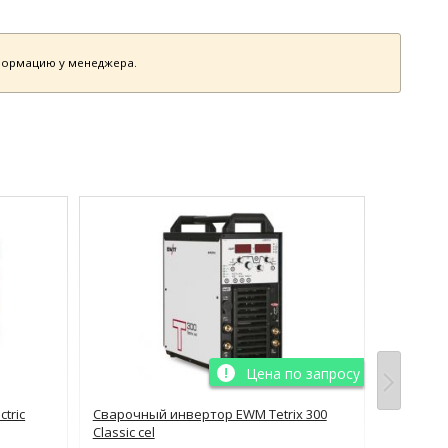
нформацию у менеджера.
Цена по запросу
tric
Сварочный инвертор EWM Tetrix 300
Сварочн
Classic cel
400 P DC