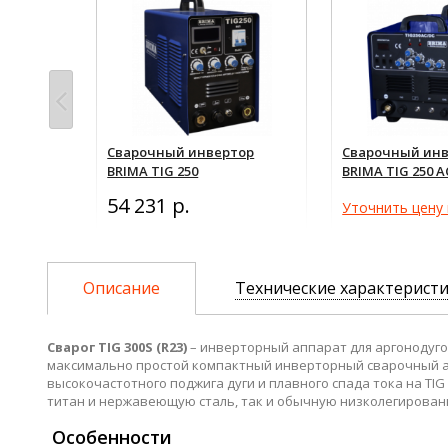
дуговой
Сварочный инвертор
Сварочный ин
TIG-
BRIMA TIG 250
BRIMA TIG 250 A
релки
54 231 р.
Уточнить цену 
Описание
Технические характерист
Сварог TIG 300S (R23)
– инверторный аппарат для аргонодугов
максимально простой компактный инверторный сварочный ап
высокочастотного поджига дуги и плавного спада тока на TI
титан и нержавеющую сталь, так и обычную низколегирован
Особенности