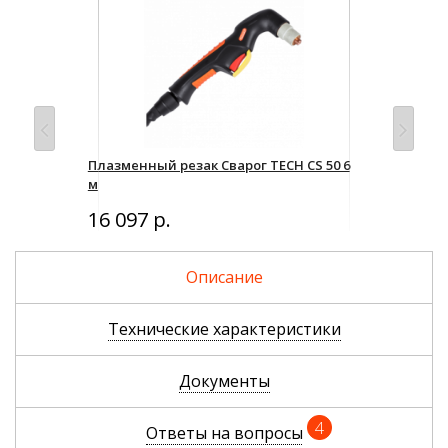
Плазменный резак Сварог TECH CS 50 6
Кос
м
Уто
16 097 р.
Описание
Технические характеристики
Документы
4
Ответы на вопросы