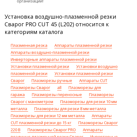
организаций!
Установка воздушно-плазменной резки
Сварог PRO CUT 45 (L202) относится к
категориям каталога
Плазменная резка
Аппараты плазменной резки
Аппараты воздушно-плазменной резки
Инверторные аппараты плазменной резки
Установки плазменной резки
Установки воздушно
плазменной резки
Установки плазменной резки
Сварог
Плазморезы ручные
Аппараты CUT
Плазморезы Сварог
all
Плазморезы для
гаража
Плазморезы переносные
Плазморезы
Сварог с манометром
Плазморезы для резки 10 мм
металла
Плазморезы для резки 8 мм металла
Плазморезы для резки 12 мм металла
Аппараты
CUT плазменной резки до 15 кг
Плазморезы Сварог
220 В
Плазморезы Сварог PRO
Аппараты
воздушно-плазменной резки Сварог
Инверторные