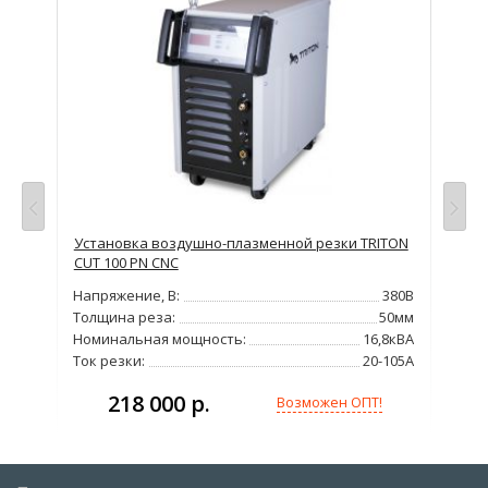
MA
Установка воздушно-плазменной резки TRITON
Уст
CUT 100 PN CNC
REA
220В
Напряжение, В:
380В
Нап
60А
Толщина реза:
50мм
Тол
9кВт
Номинальная мощность:
16,8кВА
Мо
Ток резки:
20-105А
Рас
218 000 р.
Возможен ОПТ!