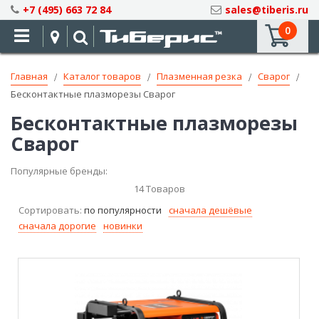
Skip
+7 (495) 663 72 84
sales@tiberis.ru
to
0
Content
Главная
Каталог товаров
Плазменная резка
Сварог
Бесконтактные плазморезы Сварог
Бесконтактные плазморезы
Сварог
Популярные бренды:
14
Товаров
Сортировать:
по популярности
сначала дешёвые
сначала дорогие
новинки