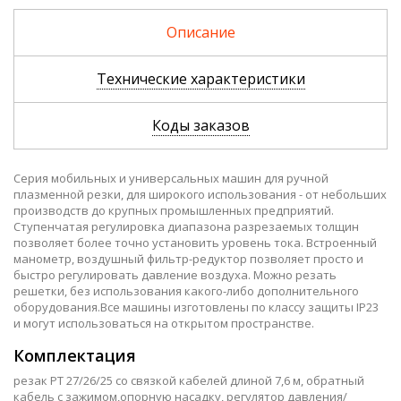
горелкой FB P60 6m
58
Описание
Уточнить цену и наличие
Технические характеристики
Коды заказов
Серия мобильных и универсальных машин для ручной
плазменной резки, для широкого использования - от небольших
производств до крупных промышленных предприятий.
Ступенчатая регулировка диапазона разрезаемых толщин
позволяет более точно установить уровень тока. Встроенный
манометр, воздушный фильтр-редуктор позволяет просто и
быстро регулировать давление воздуха. Можно резать
решетки, без использования какого-либо дополнительного
оборудования.Все машины изготовлены по классу защиты IP23
и могут использоваться на открытом пространстве.
Комплектация
резак РТ 27/26/25 со связкой кабелей длиной 7,6 м, обратный
кабель с за
жимом,опорную насадку, регулятор давления/