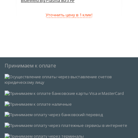
BlueWeld Big Plasma 80/3 HF
Blu
380В
Уточнить цену в 1 клик!
4мм
2кВт
/мин
Принимаем к оплате