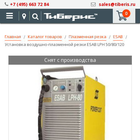
Skip
+7 (495) 663 72 84
sales@tiberis.ru
to
0
Content
Главная
Каталог товаров
Плазменная резка
ESAB
Установка воздушно-плазменной резки ESAB LPH 50/80/120
Снят с производства