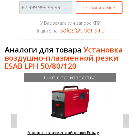
Позвоните мне
У Вас заявка или запрос КП?
sales@tiberis.ru
Пишите на
Аналоги для товара
Установка
воздушно-плазменной резки
ESAB LPH 50/80/120
Снят с производства
ки
Аппарат плазменной резки Fubag
Уст
Плазма (Plasma) 65 T с плазменной
рез