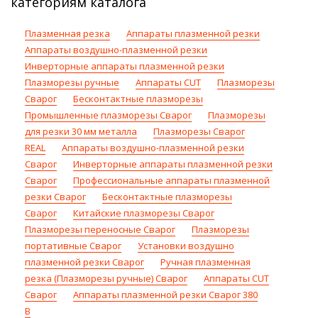
категориям каталога
Плазменная резка
Аппараты плазменной резки
Аппараты воздушно-плазменной резки
Инверторные аппараты плазменной резки
Плазморезы ручные
Аппараты CUT
Плазморезы
Сварог
Бесконтактные плазморезы
Промышленные плазморезы Сварог
Плазморезы
для резки 30 мм металла
Плазморезы Сварог
REAL
Аппараты воздушно-плазменной резки
Сварог
Инверторные аппараты плазменной резки
Сварог
Профессиональные аппараты плазменной
резки Сварог
Бесконтактные плазморезы
Сварог
Китайские плазморезы Сварог
Плазморезы переносные Сварог
Плазморезы
портативные Сварог
Установки воздушно
плазменной резки Сварог
Ручная плазменная
резка (Плазморезы ручные) Сварог
Аппараты CUT
Сварог
Аппараты плазменной резки Сварог 380
В