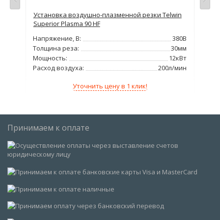
Установка воздушно-плазменной резки Telwin
Апп
Superior Plasma 90 HF
ENT
380В
Напряжение, В:
380В
Нап
5мм
Толщина реза:
30мм
Тол
100А
Мощность:
12кВт
Мо
/мин
Расход воздуха:
200л/мин
Рас
Уточнить цену в 1 клик!
Принимаем к оплате