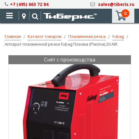
Skip
+7 (495) 663 72 84
sales@tiberis.ru
to
0
Content
Главная
Каталог товаров
Плазменная резка
Fubag
Аппарат плазменной резки Fubag Плазма (Plasma) 20 AIR
Снят с производства