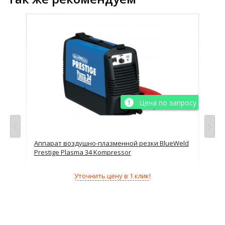
Цена по запросу
8)
Аппарат воздушно-плазменной резки BlueWeld
Ус
Prestige Plasma 34 Kompressor
Blu
,2мм
Уточнить цену в 1 клик!
,2кг
ММА
авки