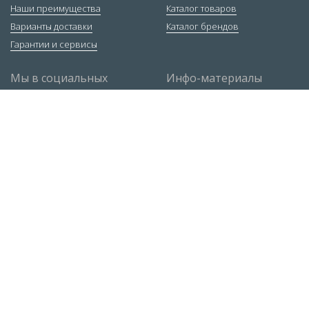
Наши преимущества
Каталог товаров
Варианты доставки
Каталог брендов
Гарантии и сервисы
Мы в социальных
Инфо-материалы
сетях
Ответы экспертов
Статьи
Руководство по РДС
Контакты
Москва
,
ул. 1-я Рыбинская, 1, строение 3
+7 (495) 663-72-84
Санкт-Петербург
,
Софийская ул., д.8к3Д
+7 (812) 309-38-95
sales@tiberis.ru