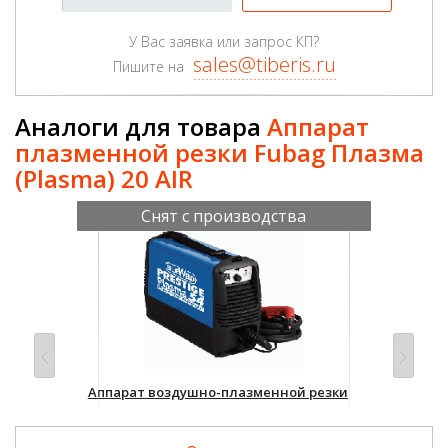
У Вас заявка или запрос КП?
sales@tiberis.ru
Пишите на
Аналоги для товара
Аппарат
плазменной резки Fubag Плазма
(Plasma) 20 AIR
Снят с производства
Аппарат воздушно-плазменной резки
Апп
BlueWeld Prestige Plasma 54 Kompressor
Пла