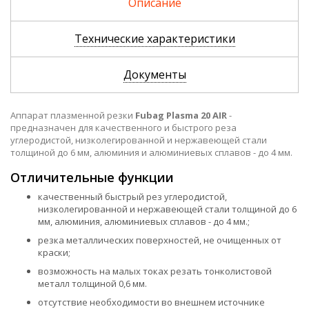
Уточнить цену и наличие
Уто
Описание
Технические характеристики
Документы
Аппарат плазменной резки
Fubag Plasma 20 AIR
-
предназначен для качественного и быстрого реза
углеродистой, низколегированной и нержавеющей стали
толщиной до 6 мм, алюминия и алюминиевых сплавов - до 4 мм.
Отличительные функции
качественный быстрый рез углеродистой,
низколегированной и нержавеющей стали толщиной до 6
мм, алюминия, алюминиевых сплавов - до 4 мм.;
резка металлических поверхностей, не очищенных от
краски;
возможность на малых токах резать тонколистовой
металл толщиной 0,6 мм.
отсутствие необходимости во внешнем источнике