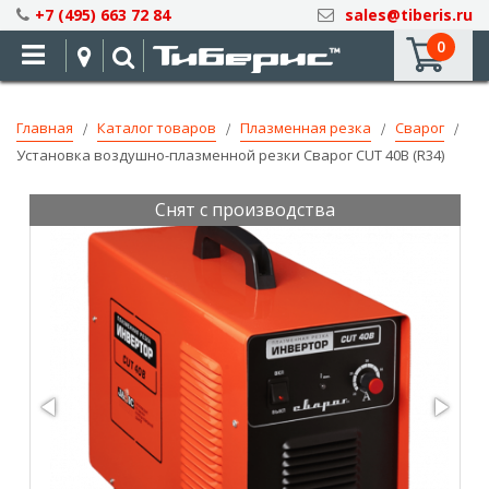
Skip
+7 (495) 663 72 84
sales@tiberis.ru
to
0
Content
Главная
Каталог товаров
Плазменная резка
Сварог
Установка воздушно-плазменной резки Сварог CUT 40B (R34)
Снят с производства