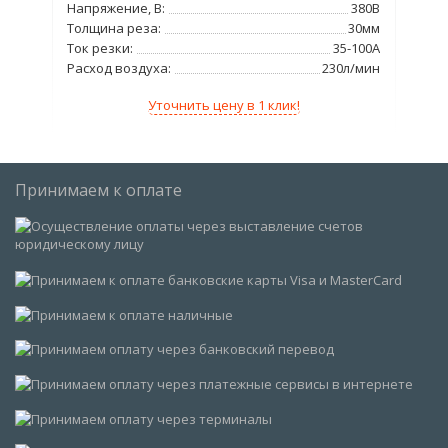
220В
Напряжение, В:
380В
Нап
2мм
Толщина реза:
30мм
Тол
8кВт
Ток резки:
35-100А
Ток
/мин
Расход воздуха:
230л/мин
Уточнить цену в 1 клик!
Принимаем к оплате