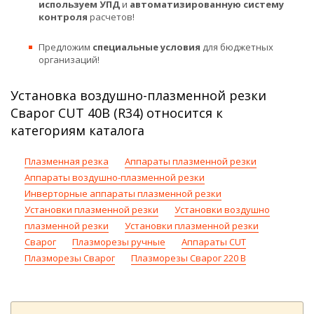
используем УПД
и
автоматизированную систему
контроля
расчетов!
Предложим
специальные условия
для бюджетных
организаций!
Установка воздушно-плазменной резки
Сварог CUT 40B (R34) относится к
категориям каталога
Плазменная резка
Аппараты плазменной резки
Аппараты воздушно-плазменной резки
Инверторные аппараты плазменной резки
Установки плазменной резки
Установки воздушно
плазменной резки
Установки плазменной резки
Сварог
Плазморезы ручные
Аппараты CUT
Плазморезы Сварог
Плазморезы Сварог 220 В