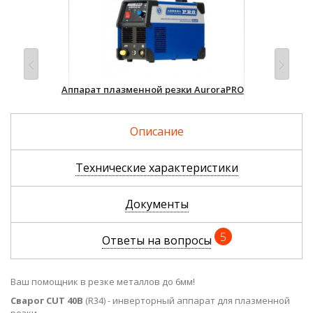
Аппарат плазменной резки AuroraPRO
Апп
AIRHOLD 42
Пла
гор
Уточнить цену и наличие
Описание
Уто
Технические характеристики
Документы
5
Ответы на вопросы
Ваш помощник в резке металлов до 6мм!
Сварог CUT 40B
(R34) - инверторный аппарат для плазменной
резки.